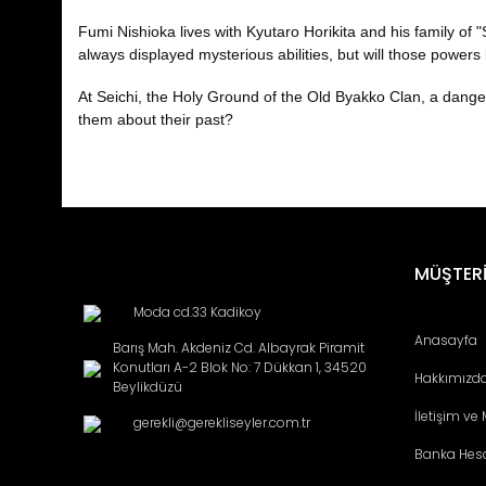
Fumi Nishioka lives with Kyutaro Horikita and his family o
always displayed mysterious abilities, but will those power
At Seichi, the Holy Ground of the Old Byakko Clan, a danger
them about their past?
Bu ürünün fiyat bilgisi, resim, ürün açıklamalarında ve diğ
Görüş ve önerileriniz için teşekkür ederiz.
Ürün resmi kalitesiz, bozuk veya görüntülenemiyor.
MÜŞTERİ
Ürün açıklamasında eksik bilgiler bulunuyor.
Moda cd.33 Kadikoy
Ürün bilgilerinde hatalar bulunuyor.
Anasayfa
Barış Mah. Akdeniz Cd. Albayrak Piramit
Ürün fiyatı diğer sitelerden daha pahalı.
Konutları A-2 Blok No: 7 Dükkan 1, 34520
Hakkımızd
Bu ürüne benzer farklı alternatifler olmalı.
Beylikdüzü
İletişim ve
gerekli@gerekliseyler.com.tr
Banka Hes