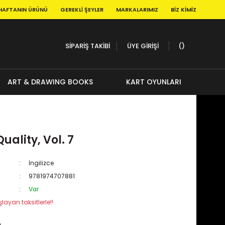
HAFTANIN ÜRÜNÜ
GEREKLI ŞEYLER
MARKALARIMIZ
BIZ KIMIZ
SİPARİŞ TAKİBİ
ÜYE GİRİŞİ
ART & DRAWING BOOKS
KART OYUNLARI
uality, Vol. 7
İngilizce
9781974707881
Var
layan taksitlerle!!