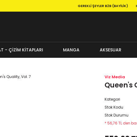
GEREKLI ŞEYLER B2B (BAYILIK)
T - ÇİZİM KİTAPLARI
MANGA
AKSESUAR
Viz Media
Queen's Q
Kategori
Stok Kodu
Stok Durumu
* 56,76 TL den baş