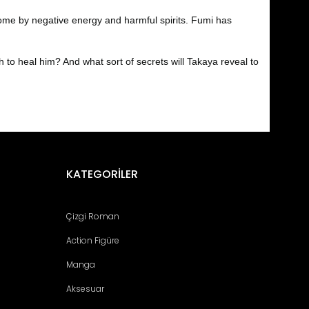
come by negative energy and harmful spirits. Fumi has
 to heal him? And what sort of secrets will Takaya reveal to
fımıza iletebilirsiniz.
KATEGORİLER
Çizgi Roman
Action Figüre
Manga
Aksesuar