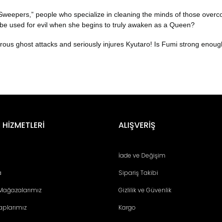
f "Sweepers,” people who specialize in cleaning the minds of those over
s be used for evil when she begins to truly awaken as a Queen?
ous ghost attacks and seriously injures Kyutaro! Is Fumi strong enough
er konularda yetersiz gördüğünüz noktaları öneri formunu kullanarak tara
Bu ürüne ilk yorumu siz yapın!
 HİZMETLERİ
ALIŞVERİŞ
Yorum Yaz
İade ve Değişim
a
Sipariş Takibi
 Mağazalarımız
Gizlilik ve Güvenlik
aplarımız
Kargo