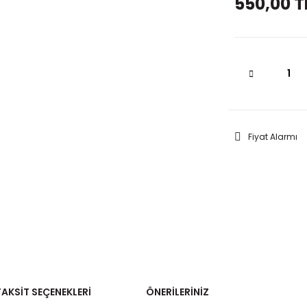
550,00 T
Fiyat Alarmı
TAKSIT SEÇENEKLERI
ÖNERILERINIZ