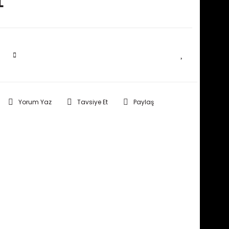
L
SEPETE EKLE
Yorum Yaz
Tavsiye Et
Paylaş