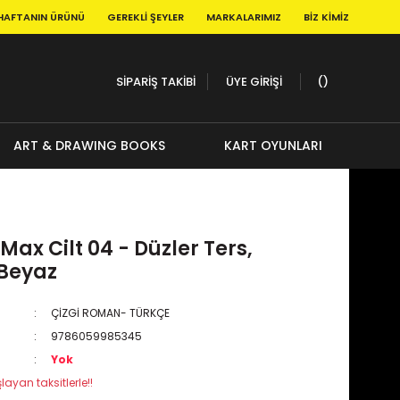
HAFTANIN ÜRÜNÜ
GEREKLI ŞEYLER
MARKALARIMIZ
BIZ KIMIZ
SİPARİŞ TAKİBİ
ÜYE GİRİŞİ
ART & DRAWING BOOKS
KART OYUNLARI
i
Max Cilt 04 - Düzler Ters,
 Beyaz
ÇİZGİ ROMAN- TÜRKÇE
9786059985345
Yok
layan taksitlerle!!