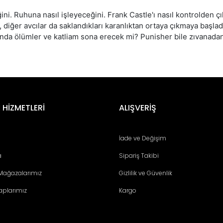
ğini. Ruhuna nasıl işleyeceğini. Frank Castle'ı nasıl kontrolden 
, diğer avcılar da saklandıkları karanlıktan ortaya çıkmaya başl
a ölümler ve katliam sona erecek mi? Punisher bile zıvanadan ç
er konularda yetersiz gördüğünüz noktaları öneri formunu kullanarak tara
Bu ürüne ilk yorumu siz yapın!
 HİZMETLERİ
ALIŞVERİŞ
Yorum Yaz
İade ve Değişim
a
Sipariş Takibi
 Mağazalarımız
Gizlilik ve Güvenlik
aplarımız
Kargo
Gönder