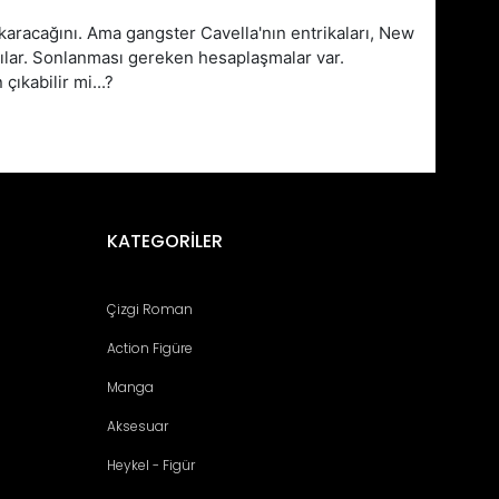
çıkaracağını. Ama gangster Cavella'nın entrikaları, New
adılar. Sonlanması gereken hesaplaşmalar var.
ıkabilir mi...?
fımıza iletebilirsiniz.
KATEGORİLER
Çizgi Roman
Action Figüre
Manga
Aksesuar
Heykel - Figür