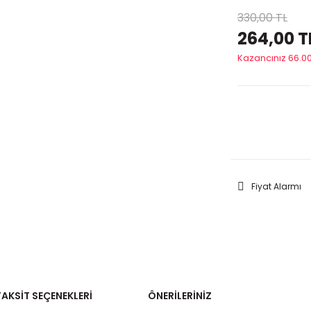
330,00 TL
264,00 T
Kazancınız 66.00
GELİNC
Fiyat Alarmı
TAKSIT SEÇENEKLERI
ÖNERILERINIZ