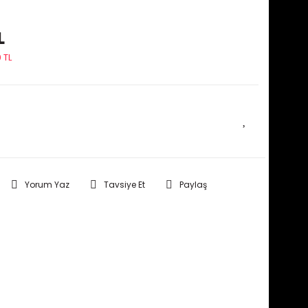
L
 TL
E HABER VER
Yorum Yaz
Tavsiye Et
Paylaş