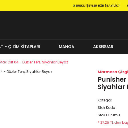
GEREKLI ŞEYLER B2B (BAYILIK)
T - ÇİZİM KİTAPLARI
MANGA
AKSESUAR
Max Cilt 04 - Düzler Ters, Siyahlar Beyaz
Marmara Çizg
Punisher 
Siyahlar
Kategori
Stok Kodu
Stok Durumu
* 27,25 TL den baş