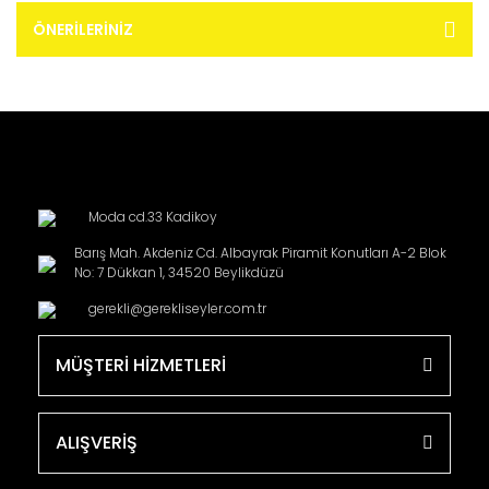
ÖNERILERINIZ
Moda cd.33 Kadikoy
Barış Mah. Akdeniz Cd. Albayrak Piramit Konutları A-2 Blok
No: 7 Dükkan 1, 34520 Beylikdüzü
gerekli@gerekliseyler.com.tr
MÜŞTERİ HİZMETLERİ
ALIŞVERİŞ