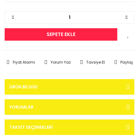
SEPETE EKLE
Fiyat Alarmı
Yorum Yaz
Tavsiye Et
Paylaş
ÜRÜN BILGISI
YORUMLAR
TAKSIT SEÇENEKLERI