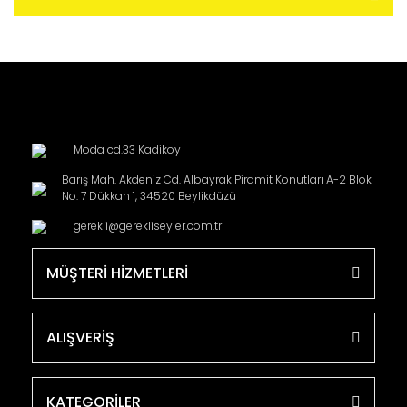
Moda cd.33 Kadikoy
Barış Mah. Akdeniz Cd. Albayrak Piramit Konutları A-2 Blok
No: 7 Dükkan 1, 34520 Beylikdüzü
gerekli@gerekliseyler.com.tr
MÜŞTERİ HİZMETLERİ
ALIŞVERİŞ
KATEGORİLER