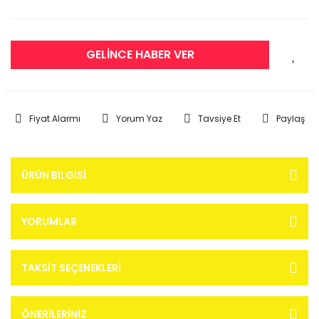
GELİNCE HABER VER
Fiyat Alarmı
Yorum Yaz
Tavsiye Et
Paylaş
ÜRÜN BILGISI
YORUMLAR
TAKSIT SEÇENEKLERI
ÖNERILERINIZ