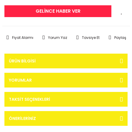
GELİNCE HABER VER
Fiyat Alarmı
Yorum Yaz
Tavsiye Et
Paylaş
ÜRÜN BILGISI
YORUMLAR
TAKSIT SEÇENEKLERI
ÖNERILERINIZ