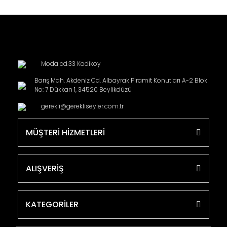
Moda cd.33 Kadikoy
Barış Mah. Akdeniz Cd. Albayrak Piramit Konutları A-2 Blok
No: 7 Dükkan 1, 34520 Beylikdüzü
gerekli@gerekliseyler.com.tr
MÜŞTERİ HİZMETLERİ
ALIŞVERİŞ
KATEGORİLER