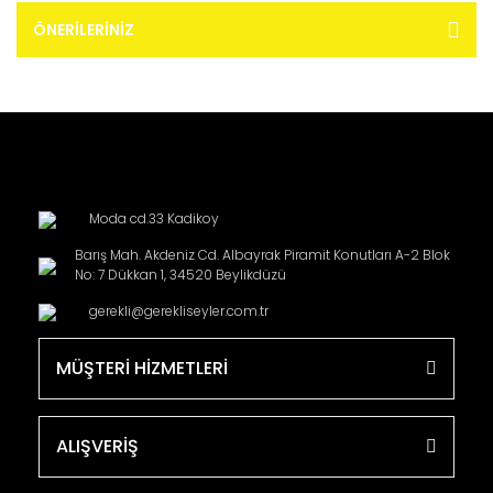
ÖNERILERINIZ
Moda cd.33 Kadikoy
Barış Mah. Akdeniz Cd. Albayrak Piramit Konutları A-2 Blok
No: 7 Dükkan 1, 34520 Beylikdüzü
gerekli@gerekliseyler.com.tr
MÜŞTERİ HİZMETLERİ
ALIŞVERİŞ