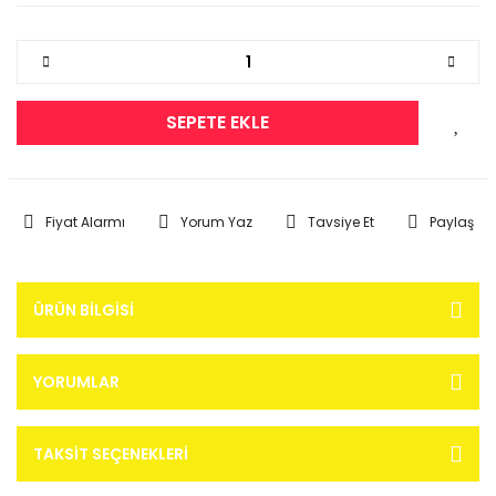
SEPETE EKLE
Fiyat Alarmı
Yorum Yaz
Tavsiye Et
Paylaş
ÜRÜN BILGISI
YORUMLAR
TAKSIT SEÇENEKLERI