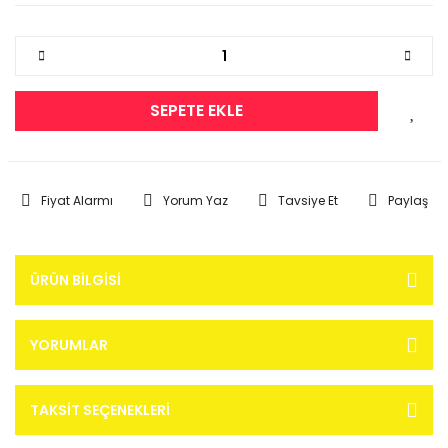
SEPETE EKLE
Fiyat Alarmı
Yorum Yaz
Tavsiye Et
Paylaş
ÜRÜN BILGISI
YORUMLAR
TAKSIT SEÇENEKLERI