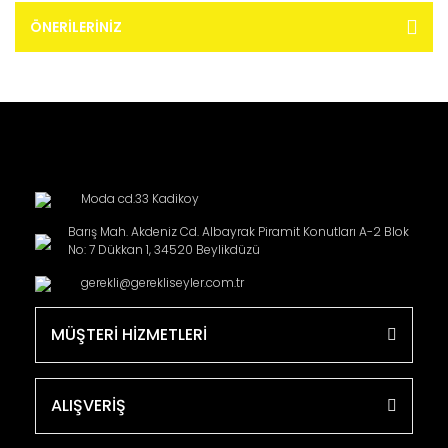
ÖNERILERINIZ
Moda cd.33 Kadikoy
Barış Mah. Akdeniz Cd. Albayrak Piramit Konutları A-2 Blok
No: 7 Dükkan 1, 34520 Beylikdüzü
gerekli@gerekliseyler.com.tr
MÜŞTERİ HİZMETLERİ
ALIŞVERİŞ