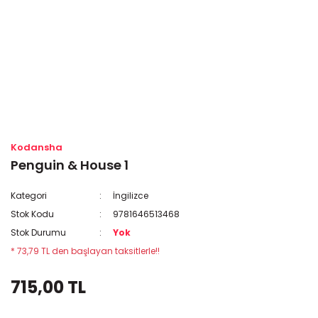
Kodansha
Penguin & House 1
Kategori
İngilizce
Stok Kodu
9781646513468
Stok Durumu
Yok
* 73,79 TL den başlayan taksitlerle!!
715,00 TL