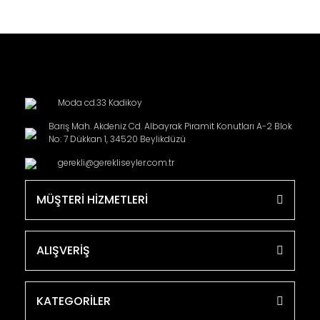
Moda cd.33 Kadikoy
Barış Mah. Akdeniz Cd. Albayrak Piramit Konutları A-2 Blok
No: 7 Dükkan 1, 34520 Beylikdüzü
gerekli@gerekliseyler.com.tr
MÜŞTERİ HİZMETLERİ
ALIŞVERİŞ
KATEGORİLER