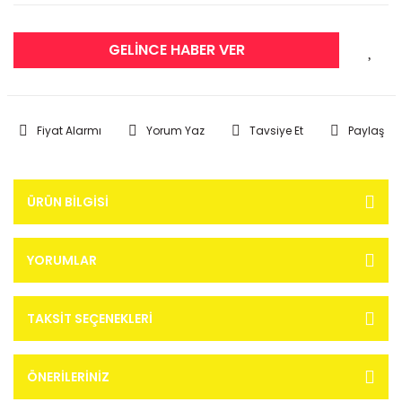
GELİNCE HABER VER
Fiyat Alarmı
Yorum Yaz
Tavsiye Et
Paylaş
ÜRÜN BILGISI
YORUMLAR
TAKSIT SEÇENEKLERI
ÖNERILERINIZ