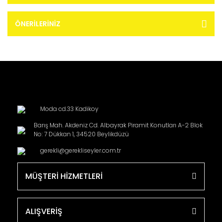
ÖNERILERINIZ
Moda cd.33 Kadikoy
Barış Mah. Akdeniz Cd. Albayrak Piramit Konutları A-2 Blok
No: 7 Dükkan 1, 34520 Beylikdüzü
gerekli@gerekliseyler.com.tr
MÜŞTERİ HİZMETLERİ
ALIŞVERİŞ