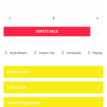
SEPETE EKLE
Fiyat Alarmı
Yorum Yaz
Tavsiye Et
Paylaş
ÜRÜN BILGISI
YORUMLAR
TAKSIT SEÇENEKLERI