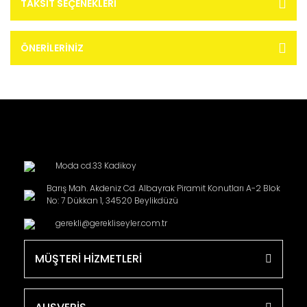
TAKSIT SEÇENEKLERI
ÖNERILERINIZ
Moda cd.33 Kadikoy
Barış Mah. Akdeniz Cd. Albayrak Piramit Konutları A-2 Blok
No: 7 Dükkan 1, 34520 Beylikdüzü
gerekli@gerekliseyler.com.tr
MÜŞTERİ HİZMETLERİ