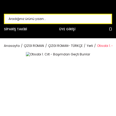
SİPARİŞ TAKİBİ
ÜYE GİRİŞİ
Anasayfa
ÇİZGİ ROMAN
ÇİZGİ ROMAN- TÜRKÇE
Yerli
Otisabi 1. C