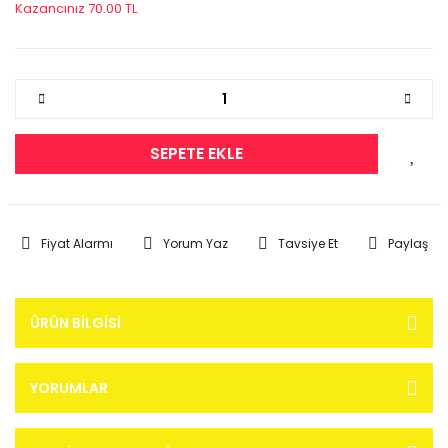
Kazancınız 70.00 TL
SEPETE EKLE
Fiyat Alarmı
Yorum Yaz
Tavsiye Et
Paylaş
ÜRÜN BILGISI
YORUMLAR