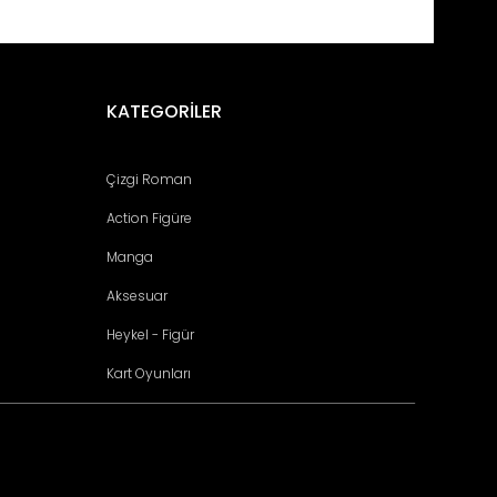
fımıza iletebilirsiniz.
KATEGORİLER
Çizgi Roman
Action Figüre
Manga
Aksesuar
Heykel - Figür
Kart Oyunları