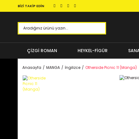
BİZİ TAKİP EDİN
ÇİZGİ ROMAN
HEYKEL-FİGÜR
SANA
Anasayfa
MANGA
İngilizce
Otherside Picnic 11 (Manga)