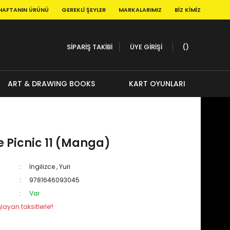
HAFTANIN ÜRÜNÜ
GEREKLI ŞEYLER
MARKALARIMIZ
BIZ KIMIZ
SİPARİŞ TAKİBİ
ÜYE GİRİŞİ
ART & DRAWING BOOKS
KART OYUNLARI
e Picnic 11 (Manga)
İngilizce
,
Yuri
9781646093045
Var
layan taksitlerle!!