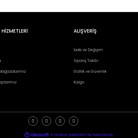
er konularda yetersiz gördüğünüz noktaları öneri formunu kullanarak tara
Bu ürüne ilk yorumu siz yapın!
 HİZMETLERİ
ALIŞVERİŞ
Yorum Yaz
İade ve Değişim
a
Sipariş Takibi
 Mağazalarımız
Gizlilik ve Güvenlik
aplarımız
Kargo
Gönder
ile
ideasoft
e-