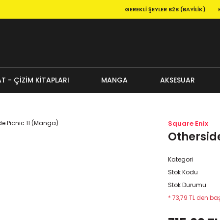
GEREKLI ŞEYLER B2B (BAYILIK)
T - ÇİZİM KİTAPLARI
MANGA
AKSESUAR
Square Enix
Othersid
Kategori
Stok Kodu
Stok Durumu
* 73,79 TL den baş