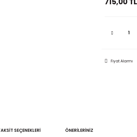
715,00 TL
Fiyat Alarmı
TAKSIT SEÇENEKLERI
ÖNERILERINIZ