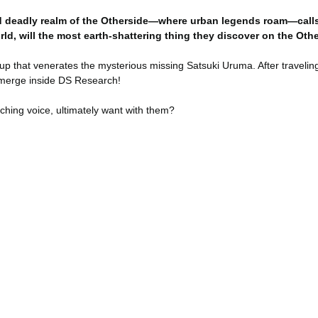
s and deadly realm of the Otherside—where urban legends roam—cal
orld, will the most earth-shattering thing they discover on the Oth
 that venerates the mysterious missing Satsuki Uruma. After traveling 
emerge inside DS Research!
hing voice, ultimately want with them?