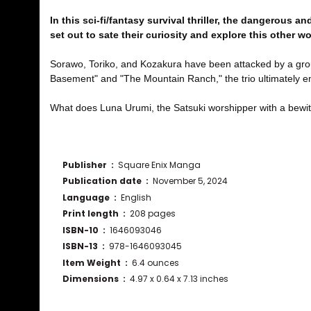
In this sci-fi/fantasy survival thriller, the dangerou
set out to sate their curiosity and explore this other w
Sorawo, Toriko, and Kozakura have been attacked by a group
Basement" and "The Mountain Ranch," the trio ultimately 
What does Luna Urumi, the Satsuki worshipper with a bewitc
Publisher ‏ : ‎
Square Enix Manga
Publication date ‏ : ‎
November 5, 2024
Language ‏ : ‎
English
Print length ‏ : ‎
208 pages
ISBN-10 ‏ : ‎
1646093046
ISBN-13 ‏ : ‎
978-1646093045
Item Weight ‏ : ‎
6.4 ounces
Dimensions ‏ : ‎
4.97 x 0.64 x 7.13 inches