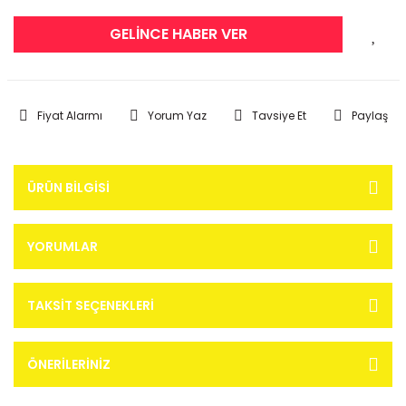
GELİNCE HABER VER
Fiyat Alarmı
Yorum Yaz
Tavsiye Et
Paylaş
ÜRÜN BILGISI
YORUMLAR
TAKSIT SEÇENEKLERI
ÖNERILERINIZ