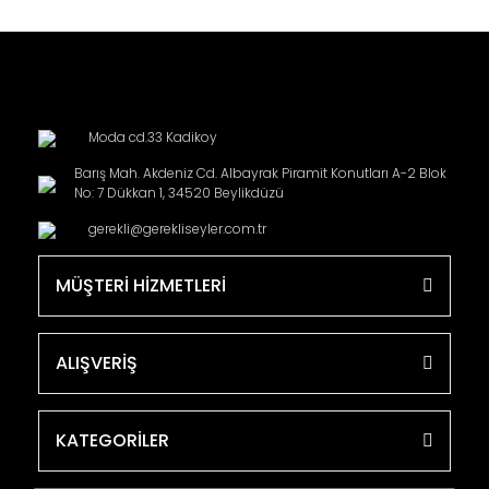
Moda cd.33 Kadikoy
Barış Mah. Akdeniz Cd. Albayrak Piramit Konutları A-2 Blok
No: 7 Dükkan 1, 34520 Beylikdüzü
gerekli@gerekliseyler.com.tr
MÜŞTERİ HİZMETLERİ
ALIŞVERİŞ
KATEGORİLER