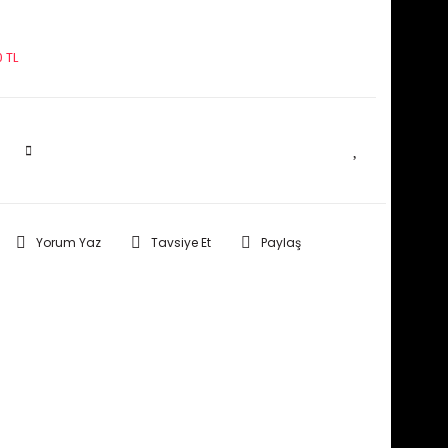
 TL
SEPETE EKLE
Yorum Yaz
Tavsiye Et
Paylaş