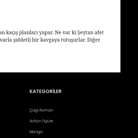
 kaçış planları yapar. Ne var ki Şeytan afet
rla şiddetli bir kavgaya tutuşurlar. Diğer
fımıza iletebilirsiniz.
KATEGORİLER
Çizgi Roman
Action Figüre
Manga