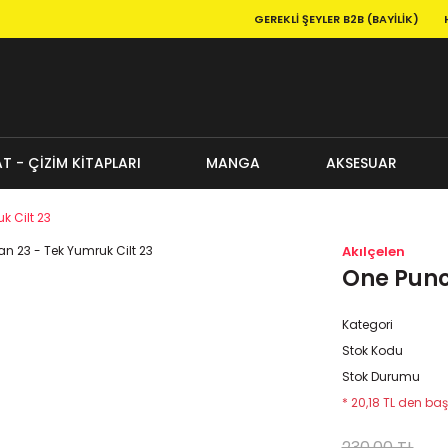
GEREKLI ŞEYLER B2B (BAYILIK)
T - ÇİZİM KİTAPLARI
MANGA
AKSESUAR
k Cilt 23
Akılçelen
One Punc
Kategori
Stok Kodu
Stok Durumu
* 20,18 TL den baş
230,00 TL