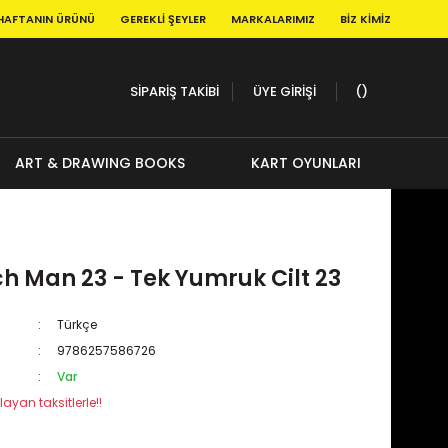
HAFTANIN ÜRÜNÜ
GEREKLI ŞEYLER
MARKALARIMIZ
BIZ KIMIZ
SİPARİŞ TAKİBİ
ÜYE GİRİŞİ
ART & DRAWING BOOKS
KART OYUNLARI
h Man 23 - Tek Yumruk Cilt 23
Türkçe
9786257586726
Var
layan taksitlerle!!