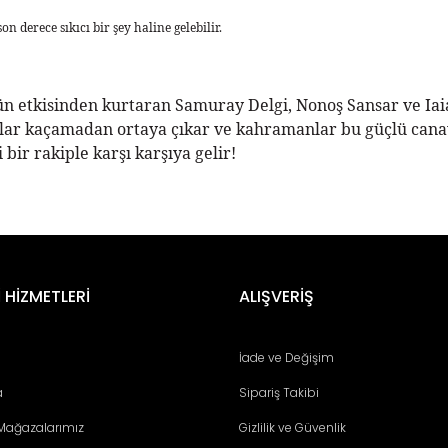
n derece sıkıcı bir şey haline gelebilir.
ün etkisinden kurtaran Samuray Delgi, Nonoş Sansar ve Iaian
lar kaçamadan ortaya çıkar ve kahramanlar bu güçlü canava
 bir rakiple karşı karşıya gelir!
er konularda yetersiz gördüğünüz noktaları öneri formunu kullanarak tara
Bu ürüne ilk yorumu siz yapın!
 HİZMETLERİ
ALIŞVERİŞ
Yorum Yaz
İade ve Değişim
a
Sipariş Takibi
 Mağazalarımız
Gizlilik ve Güvenlik