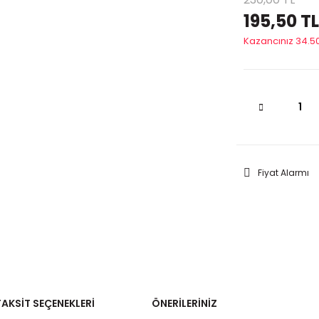
195,50 TL
Kazancınız 34.50
Fiyat Alarmı
TAKSIT SEÇENEKLERI
ÖNERILERINIZ