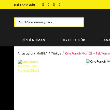
BİZİ TAKİP EDİN
ÇİZGİ ROMAN
HEYKEL-FİGÜR
SANA
Anasayfa
MANGA
Türkçe
One Punch Man 23 - Tek Yumru