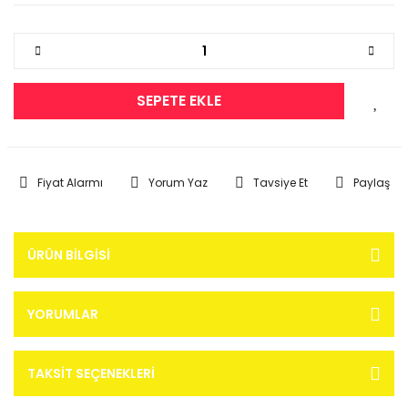
SEPETE EKLE
Fiyat Alarmı
Yorum Yaz
Tavsiye Et
Paylaş
ÜRÜN BILGISI
YORUMLAR
TAKSIT SEÇENEKLERI