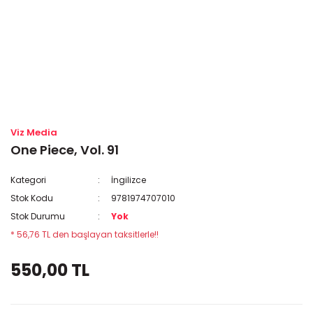
Viz Media
One Piece, Vol. 91
Kategori
İngilizce
Stok Kodu
9781974707010
Stok Durumu
Yok
* 56,76 TL den başlayan taksitlerle!!
550,00 TL