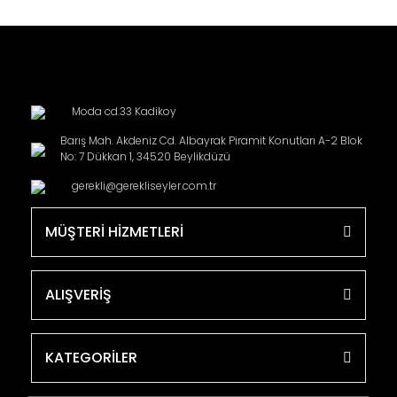
Moda cd.33 Kadikoy
Barış Mah. Akdeniz Cd. Albayrak Piramit Konutları A-2 Blok
No: 7 Dükkan 1, 34520 Beylikdüzü
gerekli@gerekliseyler.com.tr
MÜŞTERİ HİZMETLERİ
ALIŞVERİŞ
KATEGORİLER