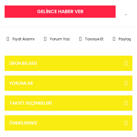
GELİNCE HABER VER
Fiyat Alarmı
Yorum Yaz
Tavsiye Et
Paylaş
ÜRÜN BILGISI
YORUMLAR
TAKSIT SEÇENEKLERI
ÖNERILERINIZ