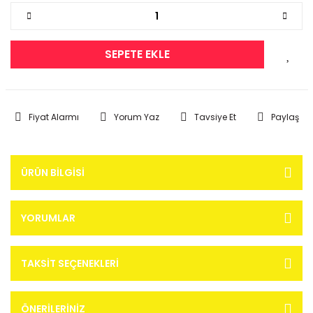
SEPETE EKLE
Fiyat Alarmı
Yorum Yaz
Tavsiye Et
Paylaş
ÜRÜN BILGISI
YORUMLAR
TAKSIT SEÇENEKLERI
ÖNERILERINIZ