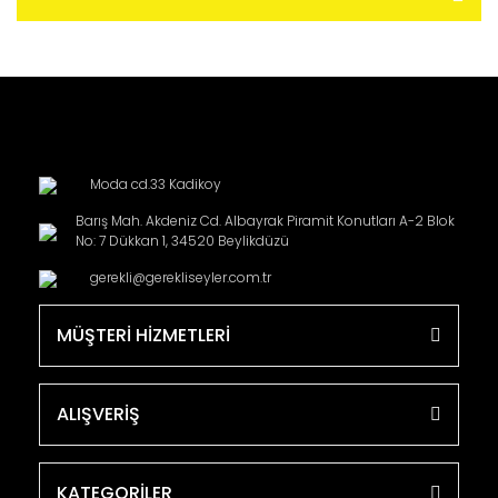
Moda cd.33 Kadikoy
Barış Mah. Akdeniz Cd. Albayrak Piramit Konutları A-2 Blok
No: 7 Dükkan 1, 34520 Beylikdüzü
gerekli@gerekliseyler.com.tr
MÜŞTERİ HİZMETLERİ
ALIŞVERİŞ
KATEGORİLER