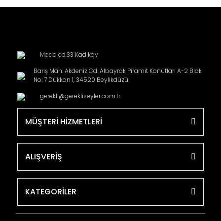
Moda cd.33 Kadikoy
Barış Mah. Akdeniz Cd. Albayrak Piramit Konutları A-2 Blok
No: 7 Dükkan 1, 34520 Beylikdüzü
gerekli@gerekliseyler.com.tr
MÜŞTERİ HİZMETLERİ
ALIŞVERİŞ
KATEGORİLER