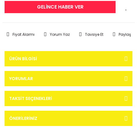
GELİNCE HABER VER
Fiyat Alarmı
Yorum Yaz
Tavsiye Et
Paylaş
ÜRÜN BILGISI
YORUMLAR
TAKSIT SEÇENEKLERI
ÖNERILERINIZ