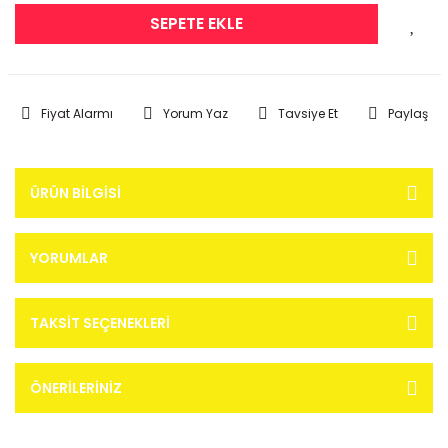
SEPETE EKLE
Fiyat Alarmı
Yorum Yaz
Tavsiye Et
Paylaş
ÜRÜN BILGISI
YORUMLAR
TAKSIT SEÇENEKLERI
ÖNERILERINIZ