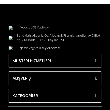
Moda cd.33 Kadikoy
Barış Mah. Akdeniz Cd. Albayrak Piramit Konutları A-2 Blok
No: 7 Dükkan 1, 34520 Beylikdüzü
gerekli@gerekliseyler.com.tr
MÜŞTERİ HİZMETLERİ
ALIŞVERİŞ
KATEGORİLER