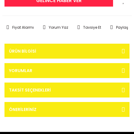
GELİNCE HABER VER
Fiyat Alarmı
Yorum Yaz
Tavsiye Et
Paylaş
ÜRÜN BILGISI
YORUMLAR
TAKSIT SEÇENEKLERI
ÖNERILERINIZ