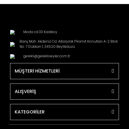
Moda cd.33 Kadikoy
Barış Mah. Akdeniz Cd. Albayrak Piramit Konutları A-2 Blok
No: 7 Dükkan 1, 34520 Beylikdüzü
gerekli@gerekliseyler.com.tr
MÜŞTERİ HİZMETLERİ
ALIŞVERİŞ
KATEGORİLER