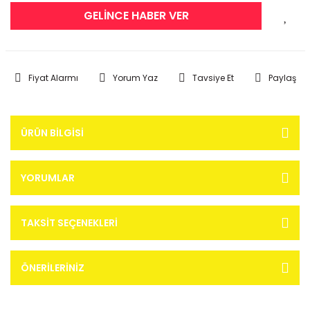
GELİNCE HABER VER
Fiyat Alarmı
Yorum Yaz
Tavsiye Et
Paylaş
ÜRÜN BILGISI
YORUMLAR
TAKSIT SEÇENEKLERI
ÖNERILERINIZ