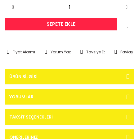
SEPETE EKLE
Fiyat Alarmı
Yorum Yaz
Tavsiye Et
Paylaş
ÜRÜN BILGISI
YORUMLAR
TAKSIT SEÇENEKLERI
ÖNERILERINIZ