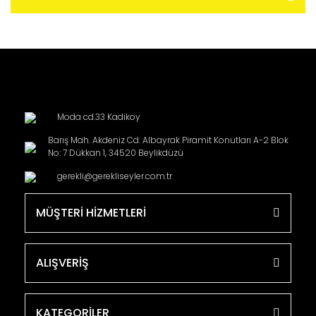
Moda cd.33 Kadikoy
Barış Mah. Akdeniz Cd. Albayrak Piramit Konutları A-2 Blok
No: 7 Dükkan 1, 34520 Beylikdüzü
gerekli@gerekliseyler.com.tr
MÜŞTERİ HİZMETLERİ
ALIŞVERİŞ
KATEGORİLER