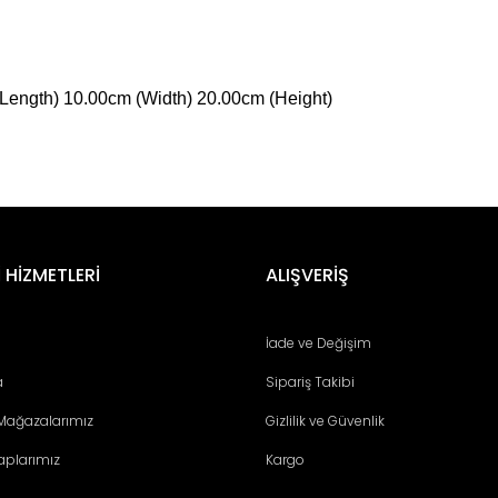
Length) 10.00cm (Width) 20.00cm (Height)
er konularda yetersiz gördüğünüz noktaları öneri formunu kullanarak tara
Bu ürüne ilk yorumu siz yapın!
 HİZMETLERİ
ALIŞVERİŞ
Yorum Yaz
İade ve Değişim
a
Sipariş Takibi
 Mağazalarımız
Gizlilik ve Güvenlik
aplarımız
Kargo