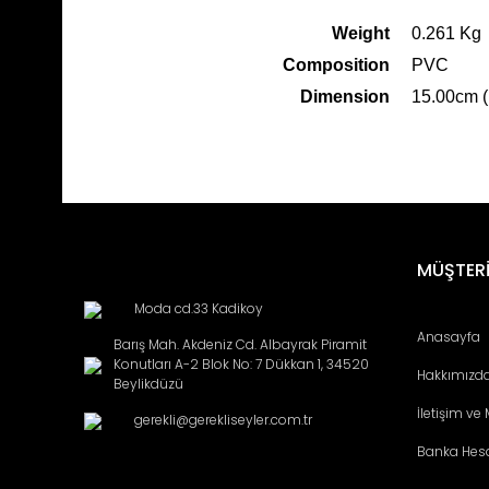
Weight
0.261 Kg
Composition
PVC
Dimension
15.00cm (
Bu ürünün fiyat bilgisi, resim, ürün açıklamalarında ve diğ
Görüş ve önerileriniz için teşekkür ederiz.
Ürün resmi kalitesiz, bozuk veya görüntülenemiyor.
MÜŞTERİ
Ürün açıklamasında eksik bilgiler bulunuyor.
Moda cd.33 Kadikoy
Ürün bilgilerinde hatalar bulunuyor.
Anasayfa
Barış Mah. Akdeniz Cd. Albayrak Piramit
Ürün fiyatı diğer sitelerden daha pahalı.
Konutları A-2 Blok No: 7 Dükkan 1, 34520
Hakkımızd
Bu ürüne benzer farklı alternatifler olmalı.
Beylikdüzü
İletişim ve
gerekli@gerekliseyler.com.tr
Banka Hes