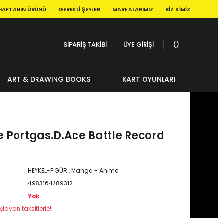
HAFTANIN ÜRÜNÜ
GEREKLI ŞEYLER
MARKALARIMIZ
BIZ KIMIZ
SİPARİŞ TAKİBİ
ÜYE GİRİŞİ
ART & DRAWING BOOKS
KART OYUNLARI
e Portgas.D.Ace Battle Record
HEYKEL-FİGÜR
,
Manga - Anime
4983164289312
Yok
şlayan taksitlerle!!