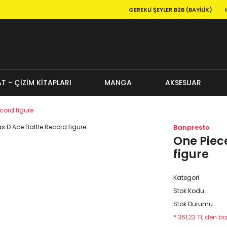
GEREKLI ŞEYLER B2B (BAYILIK)
T - ÇİZİM KİTAPLARI
MANGA
AKSESUAR
cord figure
Banpresto
One Piec
figure
Kategori
Stok Kodu
Stok Durumu
* 361,23 TL den ba