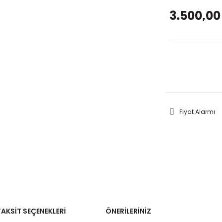
3.500,00
GELİNC
Fiyat Alarmı
TAKSIT SEÇENEKLERI
ÖNERILERINIZ