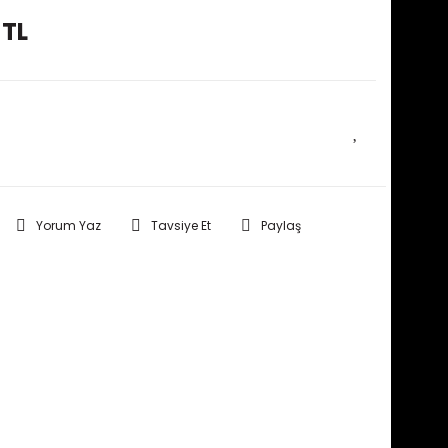
 TL
E HABER VER
Yorum Yaz
Tavsiye Et
Paylaş