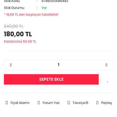
Stok Kodu
9786055686482
Stok Durumu
Var
* 18,58 TL den başlayan taksitlerle!!
240,00 TL
180,00 TL
Kazancınız 60.00 TL
SEPETE EKLE
Fiyat Alarmı
Yorum Yaz
Tavsiye Et
Paylaş