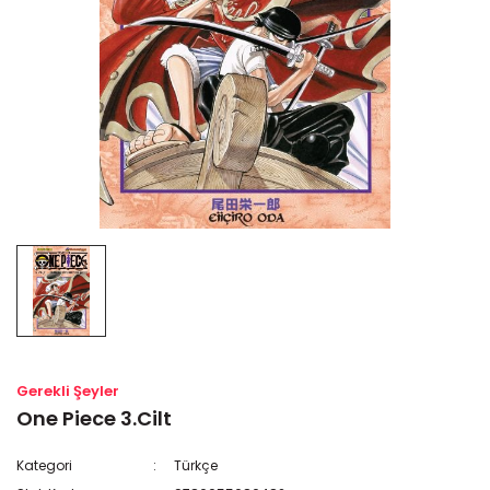
Lamba
Millarworld
Rozet
Disney
Sticker
Diğer
ÇOCUK - GENÇLİK
Mizah
Gerekli Şeyler
One Piece 3.Cilt
Kategori
Türkçe