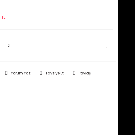
L
 TL
SEPETE EKLE
Yorum Yaz
Tavsiye Et
Paylaş