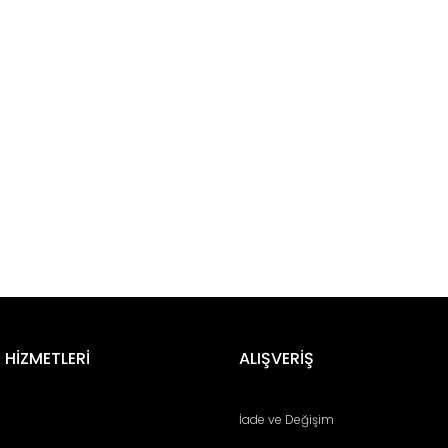
er konularda yetersiz gördüğünüz noktaları öneri formunu kullanarak tara
Bu ürüne ilk yorumu siz yapın!
 HİZMETLERİ
ALIŞVERİŞ
Yorum Yaz
İade ve Değişim