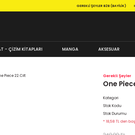
GEREKLI ŞEYLER B2B (BAYILIK)
T - ÇİZİM KİTAPLARI
MANGA
AKSESUAR
Gerekli Şeyler
One Piece
Kategori
Stok Kodu
Stok Durumu
* 18,58 TL den baş
240,00 TL