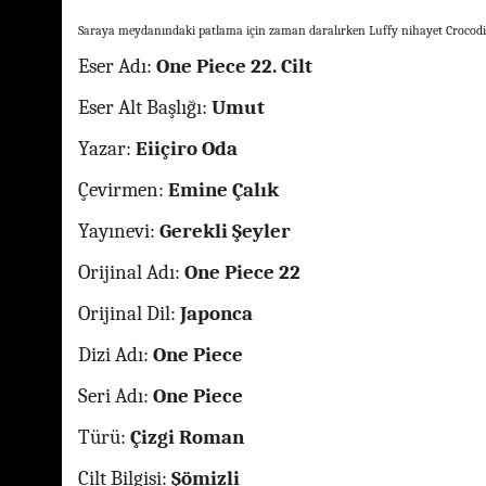
Saraya meydanındaki patlama için zaman daralırken Luffy nihayet Crocodile’ı
Eser Adı:
One Piece 22. Cilt
Eser Alt Başlığı:
Umut
Yazar:
Eiiçiro Oda
Çevirmen:
Emine Çalık
Yayınevi:
Gerekli Şeyler
Orijinal Adı:
One Piece 22
Or
i
jinal Dil:
Japonca
Dizi Adı:
One Piece
Seri Adı:
One Piece
Türü:
Çizgi Roman
Cilt Bilgisi:
Şömizli