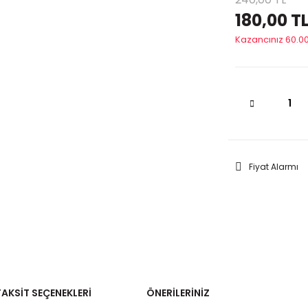
180,00 T
Kazancınız 60.00
Fiyat Alarmı
TAKSIT SEÇENEKLERI
ÖNERILERINIZ