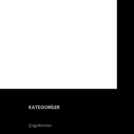
fımıza iletebilirsiniz.
KATEGORİLER
Çizgi Roman