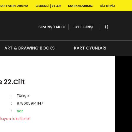
HAFTANIN ÜRÜNÜ
GEREKLI ŞEYLER
MARKALARIMIZ
BIZ KIMIZ
SİPARİŞ TAKİBİ
ÜYE GİRİŞİ
ART & DRAWING BOOKS
KART OYUNLARI
 22.Cilt
Türkçe
9786059141147
Var
layan taksitlerle!!