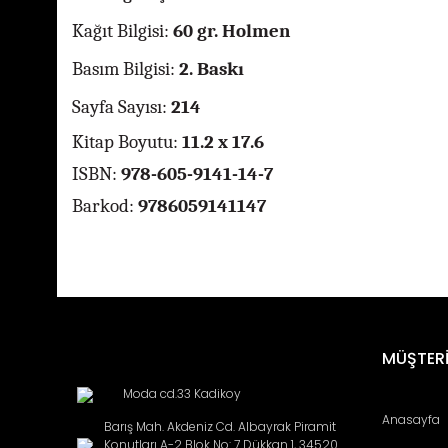
Kağıt Bilgisi:
60 gr. Holmen
Basım Bilgisi:
2. Baskı
Sayfa Sayısı:
214
Kitap Boyutu:
11.2 x 17.6
ISBN:
978-605-9141-14-7
Barkod:
9786059141147
Bu ürünün fiyat bilgisi, resim, ürün açıklamalarında ve diğ
Görüş ve önerileriniz için teşekkür ederiz.
Ürün resmi kalitesiz, bozuk veya görüntülenemiyor.
MÜŞTERİ
Ürün açıklamasında eksik bilgiler bulunuyor.
Moda cd.33 Kadikoy
Ürün bilgilerinde hatalar bulunuyor.
Anasayfa
Barış Mah. Akdeniz Cd. Albayrak Piramit
Ürün fiyatı diğer sitelerden daha pahalı.
Konutları A-2 Blok No: 7 Dükkan 1, 34520