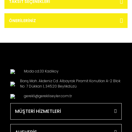
TAKSIT SEÇENEKLERI
ÖNERILERINIZ
Moda cd.33 Kadikoy
Barış Mah. Akdeniz Cd. Albayrak Piramit Konutları A-2 Blok
No: 7 Dükkan 1, 34520 Beylikdüzü
gerekli@gerekliseyler.com.tr
MÜŞTERİ HİZMETLERİ