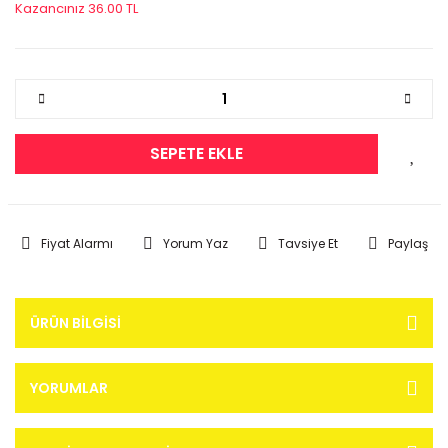
Kazancınız 36.00 TL
SEPETE EKLE
Fiyat Alarmı
Yorum Yaz
Tavsiye Et
Paylaş
ÜRÜN BILGISI
YORUMLAR