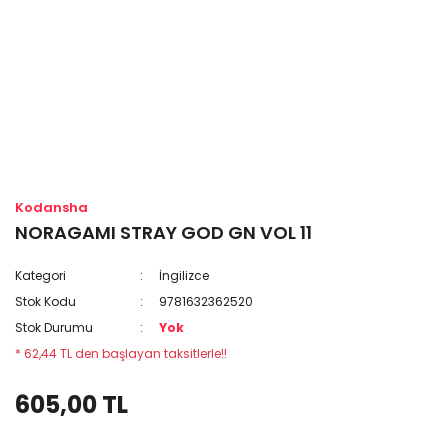
Kodansha
NORAGAMI STRAY GOD GN VOL 11
Kategori
İngilizce
Stok Kodu
9781632362520
Stok Durumu
Yok
* 62,44 TL den başlayan taksitlerle!!
605,00 TL