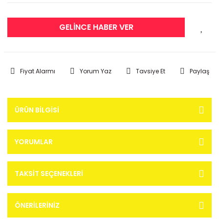
GELİNCE HABER VER
Fiyat Alarmı
Yorum Yaz
Tavsiye Et
Paylaş
ÜRÜN BILGISI
YORUMLAR
TAKSIT SEÇENEKLERI
ÖNERILERINIZ