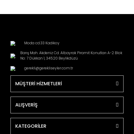
Moda cd.33 Kadikoy
Barış Mah. Akdeniz Cd. Albayrak Piramit Konutları A-2 Blok
No: 7 Dükkan 1, 34520 Beylikdüzü
gerekli@gerekliseyler.com.tr
MÜŞTERİ HİZMETLERİ
ALIŞVERİŞ
KATEGORİLER