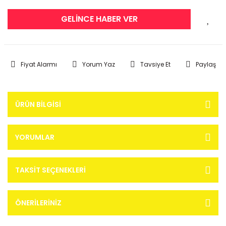
GELİNCE HABER VER
Fiyat Alarmı
Yorum Yaz
Tavsiye Et
Paylaş
ÜRÜN BILGISI
YORUMLAR
TAKSIT SEÇENEKLERI
ÖNERILERINIZ