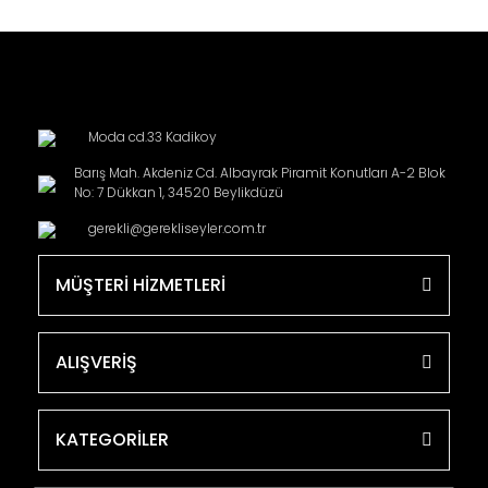
Moda cd.33 Kadikoy
Barış Mah. Akdeniz Cd. Albayrak Piramit Konutları A-2 Blok
No: 7 Dükkan 1, 34520 Beylikdüzü
gerekli@gerekliseyler.com.tr
MÜŞTERİ HİZMETLERİ
ALIŞVERİŞ
KATEGORİLER