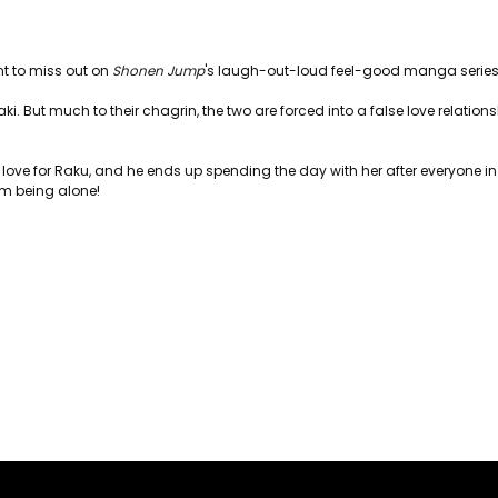
nt to miss out on
Shonen Jump
's laugh-out-loud feel-good manga series
risaki. But much to their chagrin, the two are forced into a false love relat
ove for Raku, and he ends up spending the day with her after everyone i
rom being alone!
er konularda yetersiz gördüğünüz noktaları öneri formunu kullanarak tara
Bu ürüne ilk yorumu siz yapın!