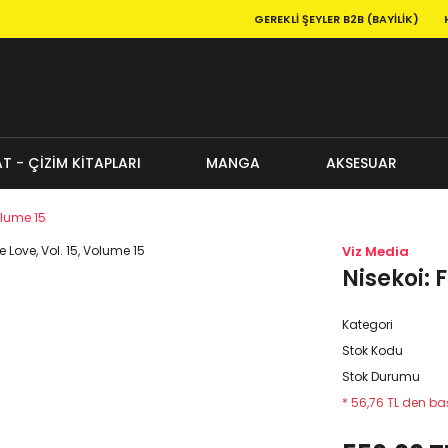
GEREKLI ŞEYLER B2B (BAYILIK)
T - ÇİZİM KİTAPLARI
MANGA
AKSESUAR
Volume 15
Viz Media
Nisekoi: 
Kategori
Stok Kodu
Stok Durumu
* 56,76 TL den baş