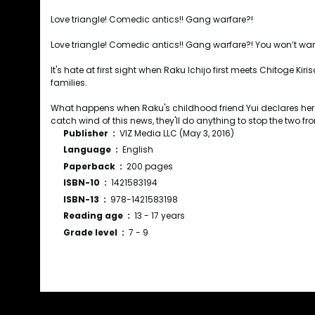
Love triangle! Comedic antics!! Gang warfare?!
Love triangle! Comedic antics!! Gang warfare?! You won’t wa
It's hate at first sight when Raku Ichijo first meets Chitoge Ki
families.
What happens when Raku's childhood friend Yui declares her l
catch wind of this news, they'll do anything to stop the two f
Publisher ‏ : ‎
VIZ Media LLC (May 3, 2016)
Language ‏ : ‎
English
Paperback ‏ : ‎
200 pages
ISBN-10 ‏ : ‎
1421583194
ISBN-13 ‏ : ‎
978-1421583198
Reading age ‏ : ‎
13 - 17 years
Grade level ‏ : ‎
7 - 9
Bu ürünün fiyat bilgisi, resim, ürün açıklamalarında ve diğ
Görüş ve önerileriniz için teşekkür ederiz.