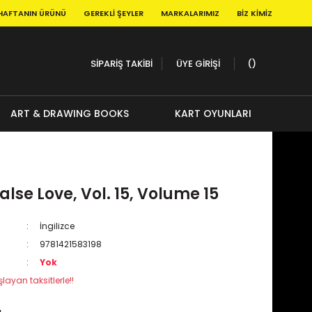
HAFTANIN ÜRÜNÜ
GEREKLI ŞEYLER
MARKALARIMIZ
BIZ KIMIZ
SİPARİŞ TAKİBİ
ÜYE GİRİŞİ
ART & DRAWING BOOKS
KART OYUNLARI
False Love, Vol. 15, Volume 15
İngilizce
9781421583198
Yok
layan taksitlerle!!