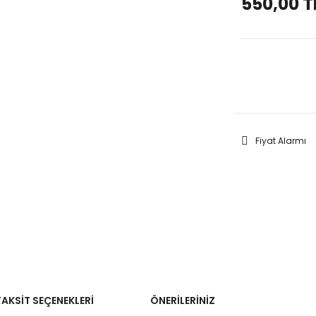
550,00 T
GELİNC
Fiyat Alarmı
TAKSIT SEÇENEKLERI
ÖNERILERINIZ