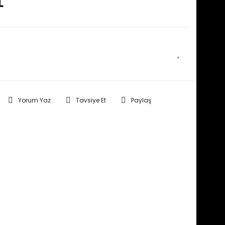
L
E HABER VER
Yorum Yaz
Tavsiye Et
Paylaş