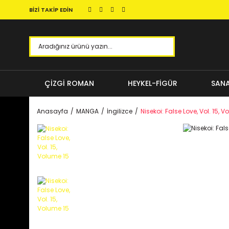
BİZİ TAKİP EDİN
ÇİZGİ ROMAN
HEYKEL-FİGÜR
SANA
Anasayfa
MANGA
İngilizce
Nisekoi: False Love, Vol. 15, 