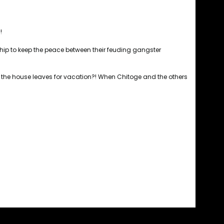
!
ionship to keep the peace between their feuding gangster
n the house leaves for vacation?! When Chitoge and the others
fımıza iletebilirsiniz.