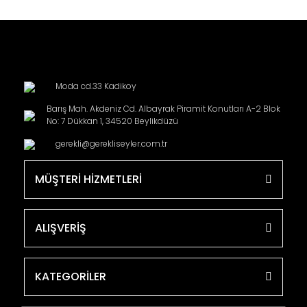
Moda cd.33 Kadikoy
Barış Mah. Akdeniz Cd. Albayrak Piramit Konutları A-2 Blok
No: 7 Dükkan 1, 34520 Beylikdüzü
gerekli@gerekliseyler.com.tr
MÜŞTERİ HİZMETLERİ
ALIŞVERİŞ
KATEGORİLER