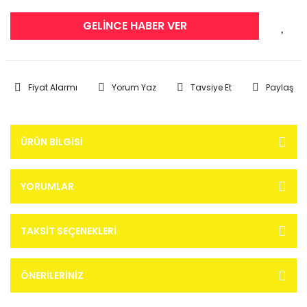
GELİNCE HABER VER
Fiyat Alarmı
Yorum Yaz
Tavsiye Et
Paylaş
ÜRÜN BILGISI
YORUMLAR
TAKSIT SEÇENEKLERI
ÖNERILERINIZ