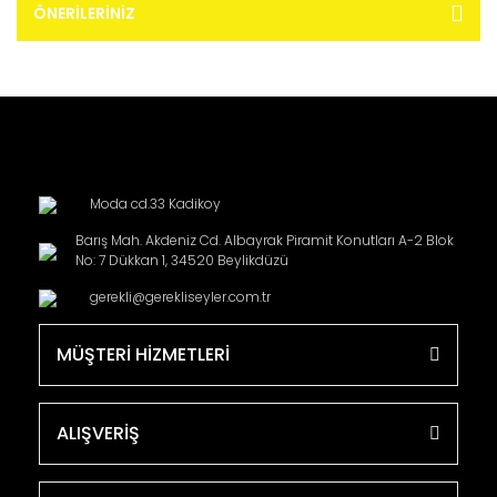
ÖNERILERINIZ
Moda cd.33 Kadikoy
Barış Mah. Akdeniz Cd. Albayrak Piramit Konutları A-2 Blok
No: 7 Dükkan 1, 34520 Beylikdüzü
gerekli@gerekliseyler.com.tr
MÜŞTERİ HİZMETLERİ
ALIŞVERİŞ