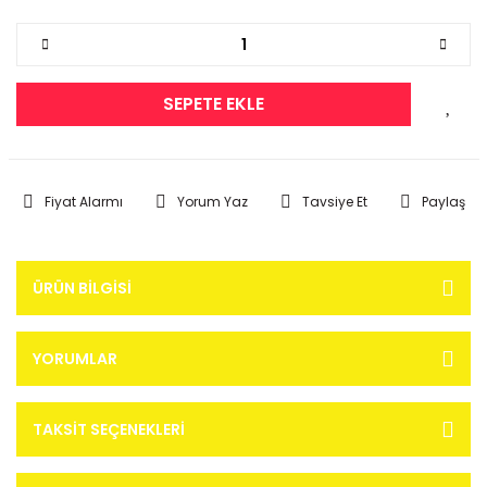
SEPETE EKLE
Fiyat Alarmı
Yorum Yaz
Tavsiye Et
Paylaş
ÜRÜN BILGISI
YORUMLAR
TAKSIT SEÇENEKLERI