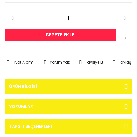
SEPETE EKLE
Fiyat Alarmı
Yorum Yaz
Tavsiye Et
Paylaş
ÜRÜN BILGISI
YORUMLAR
TAKSIT SEÇENEKLERI