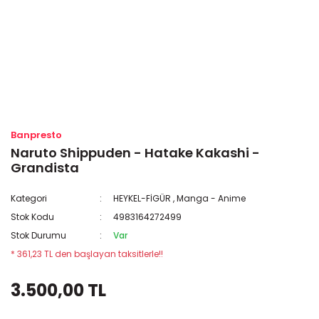
Banpresto
Naruto Shippuden - Hatake Kakashi -
Grandista
Kategori
HEYKEL-FİGÜR
,
Manga - Anime
Stok Kodu
4983164272499
Stok Durumu
Var
* 361,23 TL den başlayan taksitlerle!!
3.500,00 TL