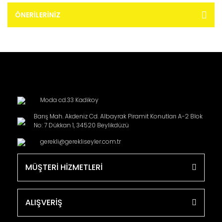
ÖNERILERINIZ
Moda cd.33 Kadikoy
Barış Mah. Akdeniz Cd. Albayrak Piramit Konutları A-2 Blok
No: 7 Dükkan 1, 34520 Beylikdüzü
gerekli@gerekliseyler.com.tr
MÜŞTERİ HİZMETLERİ
ALIŞVERİŞ