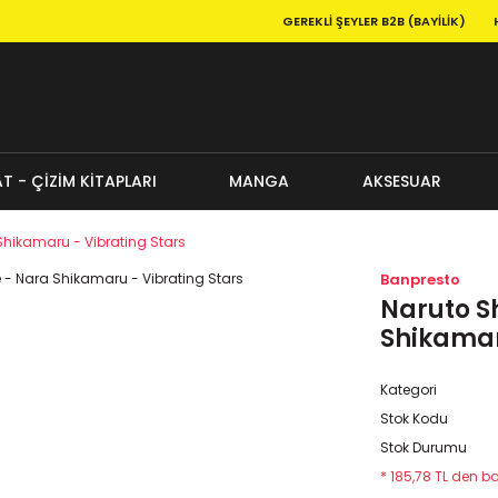
GEREKLI ŞEYLER B2B (BAYILIK)
T - ÇİZİM KİTAPLARI
MANGA
AKSESUAR
Shikamaru - Vibrating Stars
Banpresto
Naruto S
Shikamar
Kategori
Stok Kodu
Stok Durumu
* 185,78 TL den ba