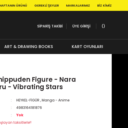
HAFTANIN ÜRÜNÜ
GEREKLI ŞEYLER
MARKALARIMIZ
BIZ KIMIZ
SİPARİŞ TAKİBİ
ÜYE GİRİŞİ
ART & DRAWING BOOKS
KART OYUNLARI
hippuden Figure - Nara
u - Vibrating Stars
HEYKEL-FİGÜR
,
Manga - Anime
4983164181876
Yok
şlayan taksitlerle!!