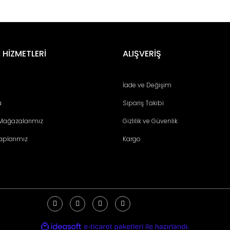
er konularda yetersiz gördüğünüz noktaları öneri formunu kullanarak tara
Bu ürüne ilk yorumu siz yapın!
 HİZMETLERİ
ALIŞVERİŞ
Yorum Yaz
İade ve Değişim
a
Sipariş Takibi
 Mağazalarımız
Gizlilik ve Güvenlik
aplarımız
Kargo
Gönder
ile
ideasoft
e-