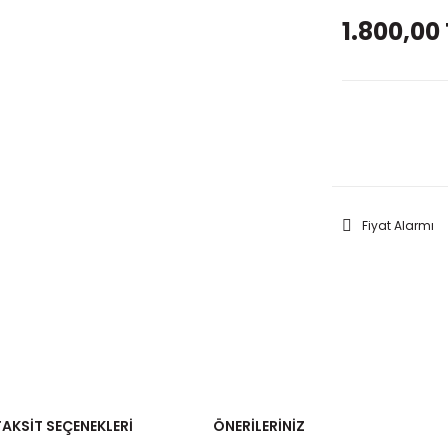
1.800,00 
GELİNC
Fiyat Alarmı
TAKSIT SEÇENEKLERI
ÖNERILERINIZ