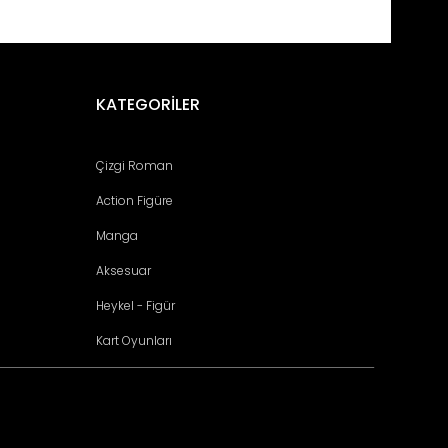
fımıza iletebilirsiniz.
KATEGORİLER
Çizgi Roman
Action Figüre
Manga
Aksesuar
Heykel - Figür
Kart Oyunları