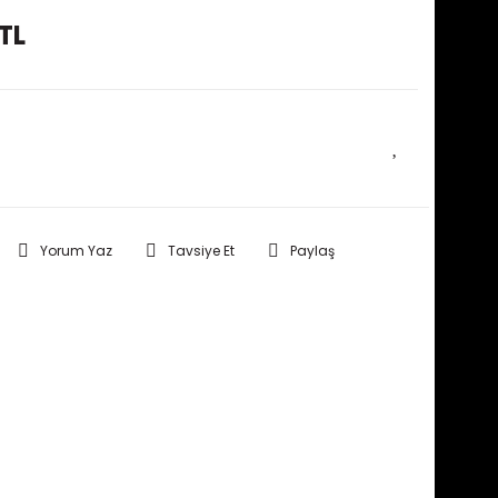
TL
E HABER VER
Yorum Yaz
Tavsiye Et
Paylaş