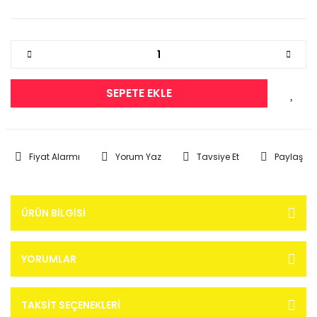
SEPETE EKLE
Fiyat Alarmı
Yorum Yaz
Tavsiye Et
Paylaş
ÜRÜN BILGISI
YORUMLAR
TAKSIT SEÇENEKLERI