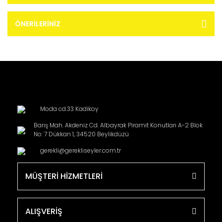
ÖNERILERINIZ
Moda cd.33 Kadikoy
Barış Mah. Akdeniz Cd. Albayrak Piramit Konutları A-2 Blok
No: 7 Dükkan 1, 34520 Beylikdüzü
gerekli@gerekliseyler.com.tr
MÜŞTERİ HİZMETLERİ
ALIŞVERİŞ