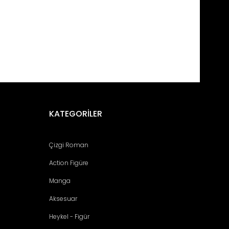
fımıza iletebilirsiniz.
KATEGORİLER
Çizgi Roman
Action Figüre
Manga
Aksesuar
Heykel - Figür