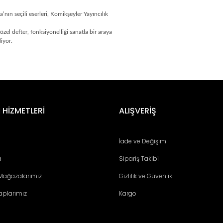
ın seçili eserleri, Komikşeyler Yayıncılık
özel defter, fonksiyonelliği sanatla bir araya
diyor.
er konularda yetersiz gördüğünüz noktaları öneri formunu kullanarak tara
Bu ürüne ilk yorumu siz yapın!
 HİZMETLERİ
ALIŞVERİŞ
Yorum Yaz
İade ve Değişim
a
Sipariş Takibi
 Mağazalarımız
Gizlilik ve Güvenlik
aplarımız
Kargo