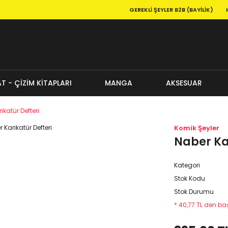
GEREKLI ŞEYLER B2B (BAYILIK)
T - ÇİZİM KİTAPLARI
MANGA
AKSESUAR
ikatür Defteri
Komik Şeyler
Naber Kar
Kategori
Stok Kodu
Stok Durumu
* 40,77 TL den baş