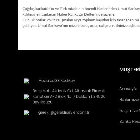
Çağdaş karikatürün ve Türk mizahının önemli isimlerinden Umut Sarıkaya’n
kalitesiyle hazırlanan Naber Karikatür Defteri’nde sizlerle.
Günlük notlar, eskiz çalışmaları veya toplantı kayıtları için tasarlanan bu 
getiriyor. Umut Sarıkaya’nın mizahi bakış açısı, çalışma rutininize eşlik e
Bu ürünün fiyat bilgisi, resim, ürün açıklamalarında ve diğ
Görüş ve önerileriniz için teşekkür ederiz.
Ürün resmi kalitesiz, bozuk veya görüntülenemiyor.
MÜŞTERİ
Ürün açıklamasında eksik bilgiler bulunuyor.
Moda cd.33 Kadikoy
Ürün bilgilerinde hatalar bulunuyor.
Anasayfa
Barış Mah. Akdeniz Cd. Albayrak Piramit
Ürün fiyatı diğer sitelerden daha pahalı.
Konutları A-2 Blok No: 7 Dükkan 1, 34520
Hakkımızd
Bu ürüne benzer farklı alternatifler olmalı.
Beylikdüzü
İletişim ve
gerekli@gerekliseyler.com.tr
Banka Hes