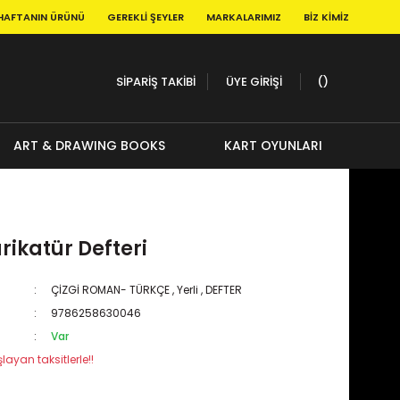
HAFTANIN ÜRÜNÜ
GEREKLI ŞEYLER
MARKALARIMIZ
BIZ KIMIZ
SİPARİŞ TAKİBİ
ÜYE GİRİŞİ
ART & DRAWING BOOKS
KART OYUNLARI
ikatür Defteri
ÇİZGİ ROMAN- TÜRKÇE
,
Yerli
,
DEFTER
9786258630046
Var
layan taksitlerle!!