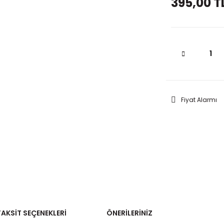
395,00 T
Fiyat Alarmı
TAKSIT SEÇENEKLERI
ÖNERILERINIZ