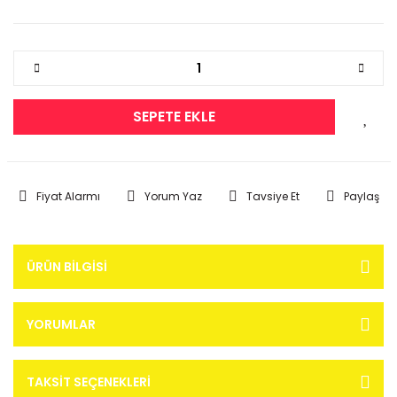
SEPETE EKLE
Fiyat Alarmı
Yorum Yaz
Tavsiye Et
Paylaş
ÜRÜN BILGISI
YORUMLAR
TAKSIT SEÇENEKLERI