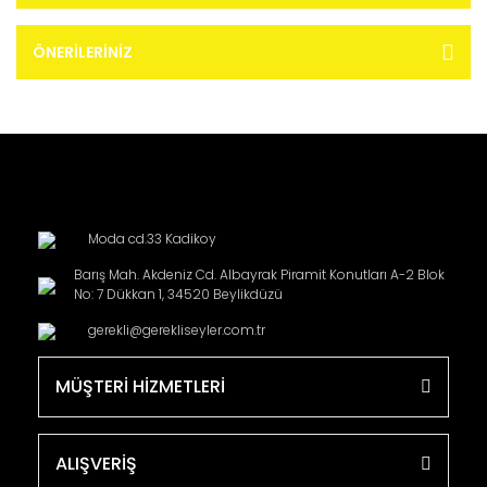
ÖNERILERINIZ
Moda cd.33 Kadikoy
Barış Mah. Akdeniz Cd. Albayrak Piramit Konutları A-2 Blok
No: 7 Dükkan 1, 34520 Beylikdüzü
gerekli@gerekliseyler.com.tr
MÜŞTERİ HİZMETLERİ
ALIŞVERİŞ