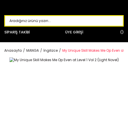
SİPARİŞ TAKİBİ
ÜYE GİRİŞİ
Anasayfa
MANGA
İngilizce
My Unique Skill Makes Me Op Even at Lev