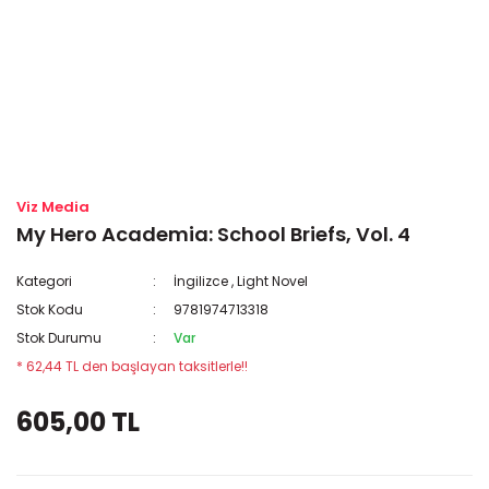
Viz Media
My Hero Academia: School Briefs, Vol. 4
Kategori
İngilizce
,
Light Novel
Stok Kodu
9781974713318
Stok Durumu
Var
* 62,44 TL den başlayan taksitlerle!!
605,00 TL