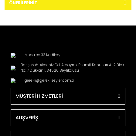
ÖNERILERINIZ
Moda cd.33 Kadikoy
Barış Mah. Akdeniz Cd. Albayrak Piramit Konutları A-2 Blok
No: 7 Dükkan 1, 34520 Beylikdüzü
gerekli@gerekliseyler.com.tr
MÜŞTERİ HİZMETLERİ
ALIŞVERİŞ