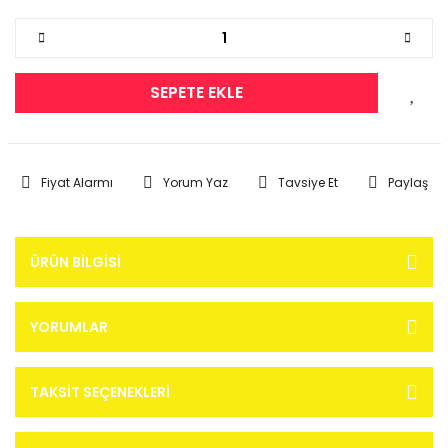
SEPETE EKLE
Fiyat Alarmı
Yorum Yaz
Tavsiye Et
Paylaş
ÜRÜN BILGISI
YORUMLAR
TAKSIT SEÇENEKLERI