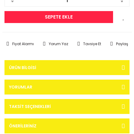
SEPETE EKLE
Fiyat Alarmı
Yorum Yaz
Tavsiye Et
Paylaş
ÜRÜN BILGISI
YORUMLAR
TAKSIT SEÇENEKLERI
ÖNERILERINIZ