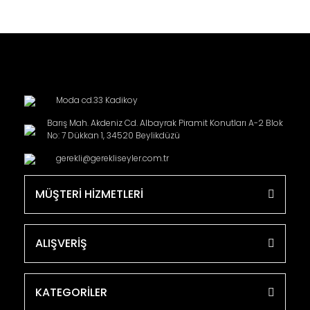
Moda cd.33 Kadikoy
Barış Mah. Akdeniz Cd. Albayrak Piramit Konutları A-2 Blok
No: 7 Dükkan 1, 34520 Beylikdüzü
gerekli@gerekliseyler.com.tr
MÜŞTERİ HİZMETLERİ
ALIŞVERİŞ
KATEGORİLER