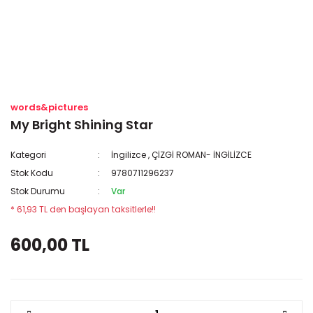
words&pictures
My Bright Shining Star
Kategori
İngilizce
,
ÇİZGİ ROMAN- İNGİLİZCE
Stok Kodu
9780711296237
Stok Durumu
Var
* 61,93 TL den başlayan taksitlerle!!
600,00 TL