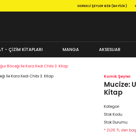
GEREKLI ŞEYLER B2B (BAYILIK)
T - ÇİZİM KİTAPLARI
MANGA
AKSESUAR
ğur Böceği İle Kara Kedi Chibi 3. Kitap
Komik Şeyler
Mucize: U
Kitap
Kategori
Stok Kodu
Stok Durumu
* 21,05 TL den baş