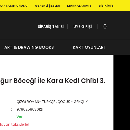
HAFTANIN ÜRÜNÜ
GEREKLI ŞEYLER
MARKALARIMIZ
BIZ KIMIZ
SİPARİŞ TAKİBİ
ÜYE GİRİŞİ
ART & DRAWING BOOKS
KART OYUNLARI
ğur Böceği İle Kara Kedi Chibi 3.
ÇİZGİ ROMAN- TÜRKÇE
,
ÇOCUK - GENÇLİK
9786258630121
Var
layan taksitlerle!!