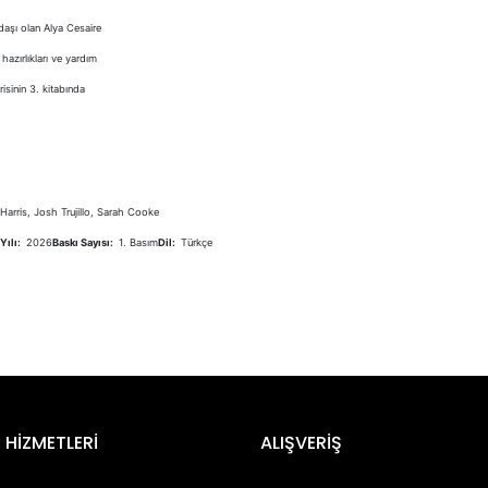
adaşı olan Alya Cesaire
 hazırlıkları ve yardım
isinin 3. kitabında
Harris, Josh Trujillo, Sarah Cooke
Yılı:
2026
Baskı Sayısı:
1. Basım
Dil:
Türkçe
er konularda yetersiz gördüğünüz noktaları öneri formunu kullanarak tara
Bu ürüne ilk yorumu siz yapın!
 HİZMETLERİ
ALIŞVERİŞ
Yorum Yaz