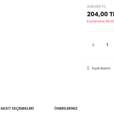
240,00 TL
204,00 T
Kazancınız 36.00
Fiyat Alarmı
TAKSIT SEÇENEKLERI
ÖNERILERINIZ