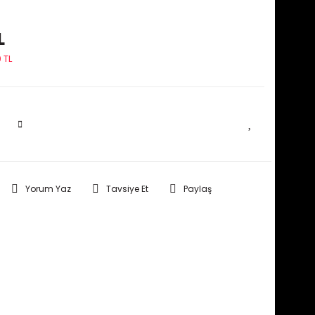
L
 TL
SEPETE EKLE
Yorum Yaz
Tavsiye Et
Paylaş