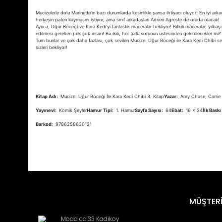
Mucizelerle dolu Marinette'in bazı durumlarda kesinlikle şansa ihtiyacı oluyor! En iyi ark
herkesin paten kaymasını istiyor, ama sınıf arkadaşları Adrien Agreste de orada olacak!
Ayrıca, Uğur Böceği ve Kara Kedi'yi fantastik maceralar bekliyor! Bitkili maceralar, yılbaşı
edilmesi gereken pek çok insan! Bu ikili, her türlü sorunun üstesinden gelebilecekler mi?
Tum bunlar ve çok daha fazlası, çok sevilen Mucize: Uğur Böceği ile Kara Kedi Chibi ser
sizleri bekliyor!
Kitap Adı:
Mucize: Uğur Böceği İle Kara Kedi Chibi 3. Kitap
Yazar:
Amy Chase, Carrie 
Yayınevi:
Komik Şeyler
Hamur Tipi:
1. Hamur
Sayfa Sayısı:
64
Ebat:
16 x 24
İlk Baskı 
Barkod:
9786258630121
Bu ürünün fiyat bilgisi, resim, ürün açıklamalarında ve diğ
Görüş ve önerileriniz için teşekkür ederiz.
Ürün resmi kalitesiz, bozuk veya görüntülenemiyor.
MÜŞTERİ
Ürün açıklamasında eksik bilgiler bulunuyor.
Moda cd.33 Kadikoy