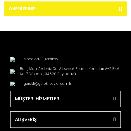
ÖNERILERINIZ
Moda cd.33 Kadikoy
Barış Mah. Akdeniz Cd. Albayrak Piramit Konutları A-2 Blok
No: 7 Dükkan 1, 34520 Beylikdüzü
gerekli@gerekliseyler.com.tr
MÜŞTERİ HİZMETLERİ
ALIŞVERİŞ