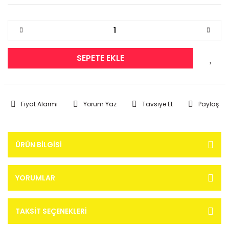
SEPETE EKLE
Fiyat Alarmı
Yorum Yaz
Tavsiye Et
Paylaş
ÜRÜN BILGISI
YORUMLAR
TAKSIT SEÇENEKLERI