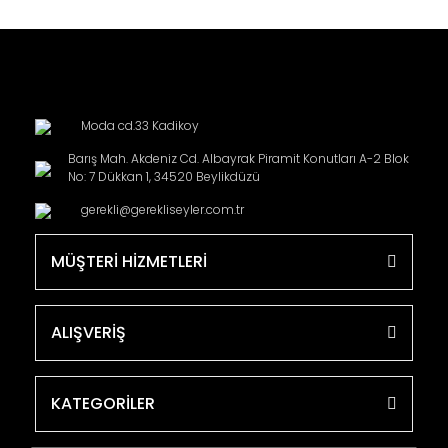
Moda cd.33 Kadikoy
Barış Mah. Akdeniz Cd. Albayrak Piramit Konutları A-2 Blok
No: 7 Dükkan 1, 34520 Beylikdüzü
gerekli@gerekliseyler.com.tr
MÜŞTERİ HİZMETLERİ
ALIŞVERİŞ
KATEGORİLER