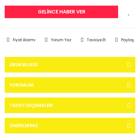
GELİNCE HABER VER
Fiyat Alarmı
Yorum Yaz
Tavsiye Et
Paylaş
ÜRÜN BILGISI
YORUMLAR
TAKSIT SEÇENEKLERI
ÖNERILERINIZ