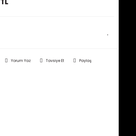
 TL
E HABER VER
Yorum Yaz
Tavsiye Et
Paylaş