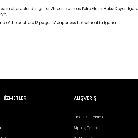
ed in character design for Vtubers such as Petra Gurin, Hakui Koyori, Igarash
yo,’.
 end of the book are 12 pages of Japanese text without furigana.
er konularda yetersiz gördüğünüz noktaları öneri formunu kullanarak tara
Bu ürüne ilk yorumu siz yapın!
 HİZMETLERİ
ALIŞVERİŞ
Yorum Yaz
İade ve Değişim
a
Sipariş Takibi