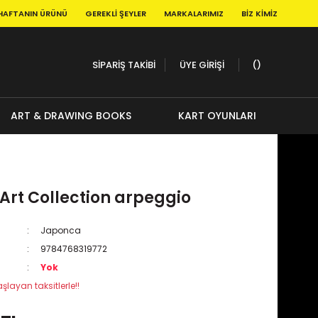
HAFTANIN ÜRÜNÜ
GEREKLI ŞEYLER
MARKALARIMIZ
BIZ KIMIZ
SİPARİŞ TAKİBİ
ÜYE GİRİŞİ
ART & DRAWING BOOKS
KART OYUNLARI
rt Collection arpeggio
Japonca
9784768319772
Yok
şlayan taksitlerle!!