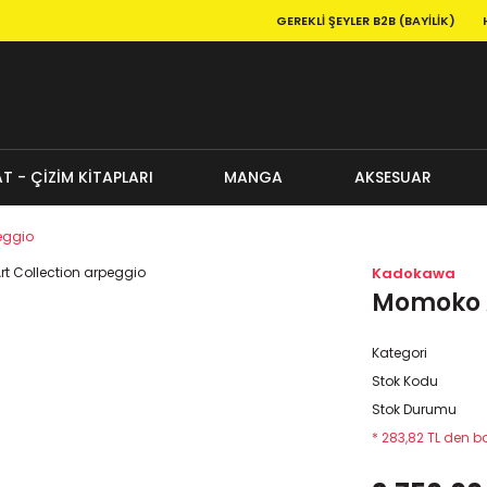
GEREKLI ŞEYLER B2B (BAYILIK)
T - ÇİZİM KİTAPLARI
MANGA
AKSESUAR
eggio
Kadokawa
Momoko A
Kategori
Stok Kodu
Stok Durumu
* 283,82 TL den ba