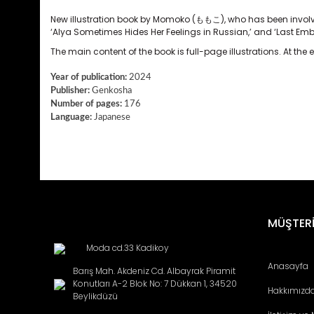
New
illustration
book
by
Momoko
(
ももこ
), who has been involv
‘Alya Sometimes Hides Her Feelings in Russian,’ and ‘Last Embr
The main content of the book is full-page illustrations. At the
Year of publication:
2024
Publisher:
Genkosha
Number of pages:
176
Language:
Japanese
Bu ürünün fiyat bilgisi, resim, ürün açıklamalarında ve diğ
Görüş ve önerileriniz için teşekkür ederiz.
Ürün resmi kalitesiz, bozuk veya görüntülenemiyor.
MÜŞTERİ
Ürün açıklamasında eksik bilgiler bulunuyor.
Moda cd.33 Kadikoy
Ürün bilgilerinde hatalar bulunuyor.
Anasayfa
Barış Mah. Akdeniz Cd. Albayrak Piramit
Ürün fiyatı diğer sitelerden daha pahalı.
Konutları A-2 Blok No: 7 Dükkan 1, 34520
Hakkımızd
Bu ürüne benzer farklı alternatifler olmalı.
Beylikdüzü