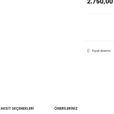
2.750,00
GELİNC
Fiyat Alarmı
TAKSIT SEÇENEKLERI
ÖNERILERINIZ