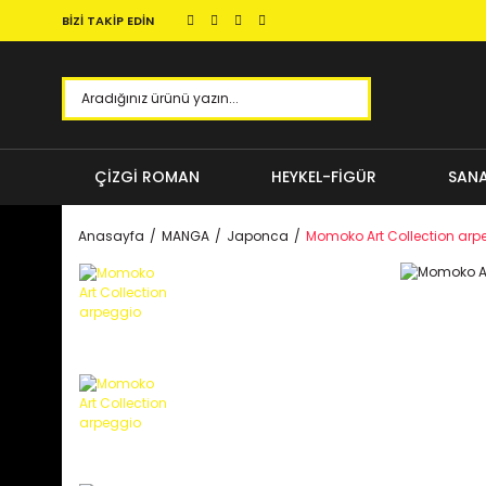
BİZİ TAKİP EDİN
ÇİZGİ ROMAN
HEYKEL-FİGÜR
SANA
Anasayfa
MANGA
Japonca
Momoko Art Collection arp