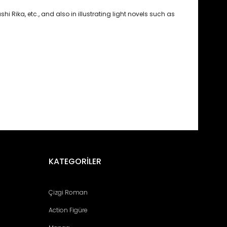
i Rika, etc., and also in illustrating light novels such as
fımıza iletebilirsiniz.
KATEGORİLER
Çizgi Roman
Action Figüre