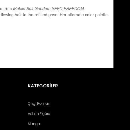
ce from
Mobile Suit Gundam SEED FREEDOM
.
owing hair to the refined pose. Her alternate color palette
fımıza iletebilirsiniz.
KATEGORİLER
Çizgi Roman
Action Figüre
Manga