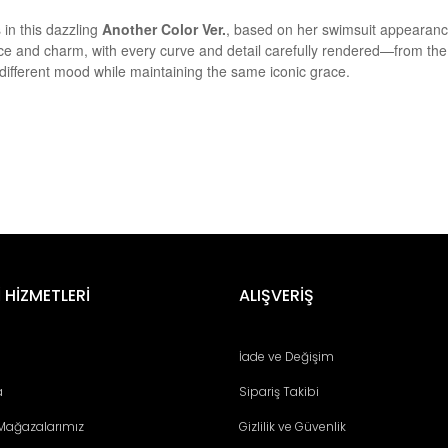
 in this dazzling
Another Color Ver.
, based on her swimsuit appearan
 and charm, with every curve and detail carefully rendered—from the fl
ifferent mood while maintaining the same iconic grace.
er konularda yetersiz gördüğünüz noktaları öneri formunu kullanarak tara
Bu ürüne ilk yorumu siz yapın!
 HİZMETLERİ
ALIŞVERİŞ
Yorum Yaz
İade ve Değişim
a
Sipariş Takibi
 Mağazalarımız
Gizlilik ve Güvenlik