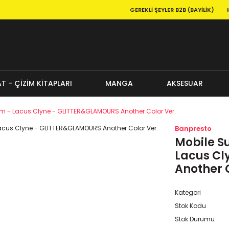
GEREKLI ŞEYLER B2B (BAYILIK)
T - ÇİZİM KİTAPLARI
MANGA
AKSESUAR
m - Lacus Clyne - GLITTER&GLAMOURS Another Color Ver.
Banpresto
Mobile S
Lacus Cl
Another C
Kategori
Stok Kodu
Stok Durumu