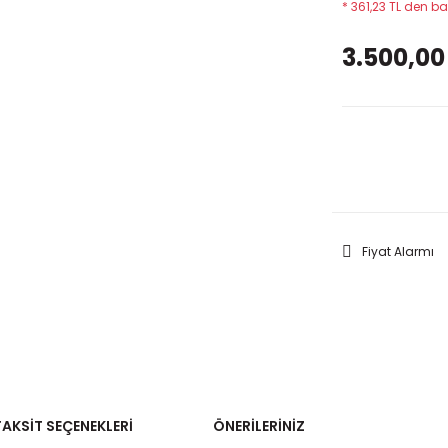
* 361,23 TL den ba
3.500,00
GELİNC
Fiyat Alarmı
TAKSIT SEÇENEKLERI
ÖNERILERINIZ