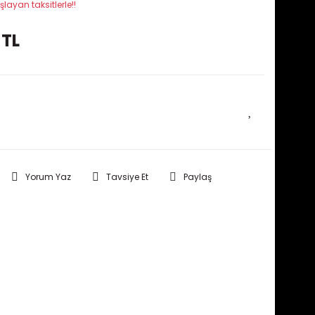
şlayan taksitlerle!!
 TL
E HABER VER
Yorum Yaz
Tavsiye Et
Paylaş