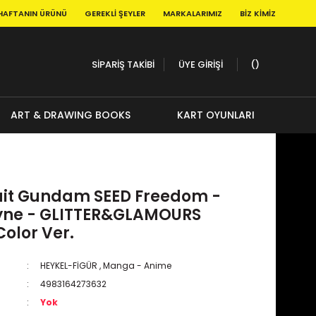
HAFTANIN ÜRÜNÜ
GEREKLI ŞEYLER
MARKALARIMIZ
BIZ KIMIZ
SİPARİŞ TAKİBİ
ÜYE GİRİŞİ
ART & DRAWING BOOKS
KART OYUNLARI
uit Gundam SEED Freedom -
yne - GLITTER&GLAMOURS
olor Ver.
HEYKEL-FİGÜR
,
Manga - Anime
4983164273632
Yok