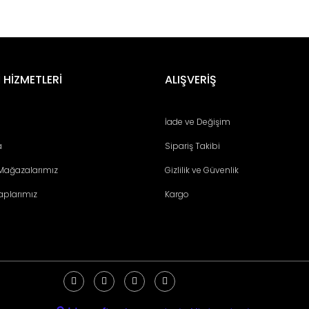
er konularda yetersiz gördüğünüz noktaları öneri formunu kullanarak tara
Bu ürüne ilk yorumu siz yapın!
 HİZMETLERİ
ALIŞVERİŞ
Yorum Yaz
İade ve Değişim
a
Sipariş Takibi
 Mağazalarımız
Gizlilik ve Güvenlik
aplarımız
Kargo
Gönder