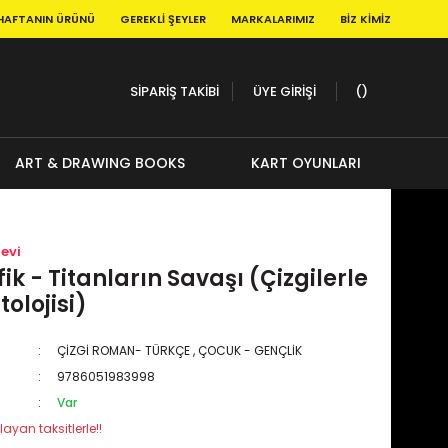
HAFTANIN ÜRÜNÜ
GEREKLI ŞEYLER
MARKALARIMIZ
BIZ KIMIZ
SİPARİŞ TAKİBİ
ÜYE GİRİŞİ
ART & DRAWING BOOKS
KART OYUNLARI
evi
fik - Titanların Savaşı (Çizgilerle
olojisi)
ÇİZGİ ROMAN- TÜRKÇE
,
ÇOCUK - GENÇLİK
9786051983998
Var
layan taksitlerle!!