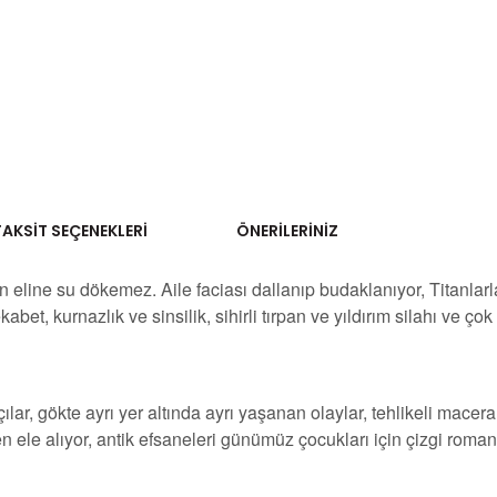
TAKSIT SEÇENEKLERI
ÖNERILERINIZ
n eline su dökemez. Aile faciası dallanıp budaklanıyor, Titanlar
bet, kurnazlık ve sinsilik, sihirli tırpan ve yıldırım silahı ve
çılar, gökte ayrı yer altında ayrı yaşanan olaylar, tehlikeli macer
iden ele alıyor, antik efsaneleri günümüz çocukları için çizgi ro