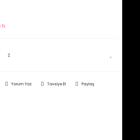
 TL
SEPETE EKLE
Yorum Yaz
Tavsiye Et
Paylaş