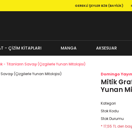
GEREKLI ŞEYLER B2B (BAYILIK)
T - ÇİZİM KİTAPLARI
MANGA
AKSESUAR
ik - Titanların Savaşı (Çizgilerle Yunan Mitolojisi)
Domingo Yayın
Mitik Gra
Yunan Mit
Kategori
Stok Kodu
Stok Durumu
* 17,55 TL den baş