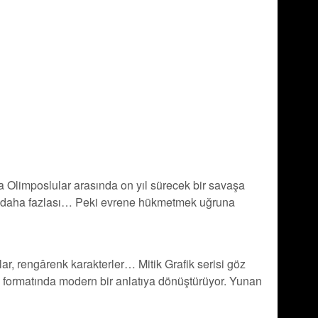
la Olimposlular arasında on yıl sürecek bir savaşa
 çok daha fazlası… Peki evrene hükmetmek uğruna
alar, rengârenk karakterler… Mitik Grafik serisi göz
man formatında modern bir anlatıya dönüştürüyor. Yunan