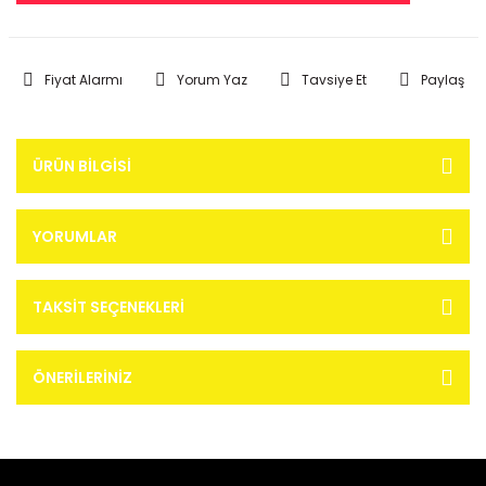
Fiyat Alarmı
Yorum Yaz
Tavsiye Et
Paylaş
ÜRÜN BILGISI
YORUMLAR
TAKSIT SEÇENEKLERI
ÖNERILERINIZ