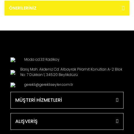
ÖNERILERINIZ
Moda cd.33 Kadikoy
Barış Mah. Akdeniz Cd. Albayrak Piramit Konutları A-2 Blok
No: 7 Dükkan 1, 34520 Beylikdüzü
gerekli@gerekliseyler.com.tr
MÜŞTERİ HİZMETLERİ
ALIŞVERİŞ