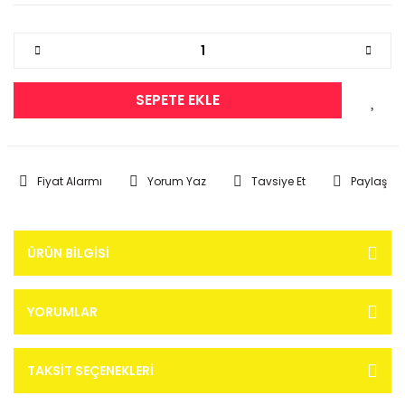
SEPETE EKLE
Fiyat Alarmı
Yorum Yaz
Tavsiye Et
Paylaş
ÜRÜN BILGISI
YORUMLAR
TAKSIT SEÇENEKLERI