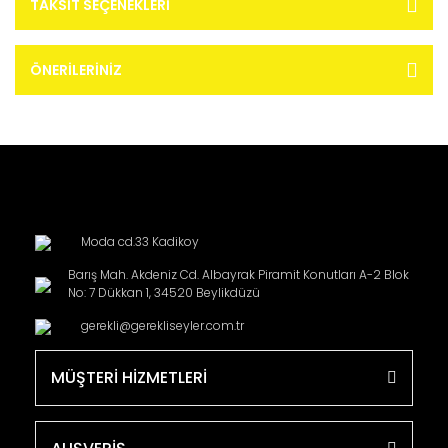
TAKSIT SEÇENEKLERI
ÖNERILERINIZ
Moda cd.33 Kadikoy
Barış Mah. Akdeniz Cd. Albayrak Piramit Konutları A-2 Blok
No: 7 Dükkan 1, 34520 Beylikdüzü
gerekli@gerekliseyler.com.tr
MÜŞTERİ HİZMETLERİ