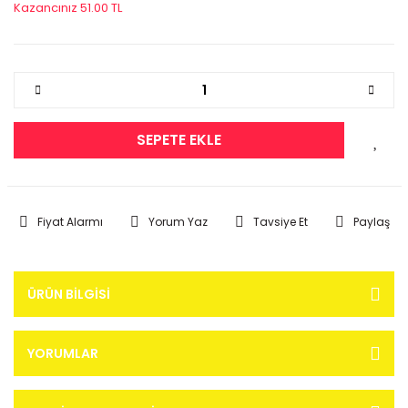
Kazancınız 51.00 TL
SEPETE EKLE
Fiyat Alarmı
Yorum Yaz
Tavsiye Et
Paylaş
ÜRÜN BILGISI
YORUMLAR