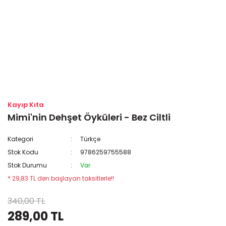
Kayıp Kıta
Mimi'nin Dehşet Öyküleri - Bez Ciltli
Kategori
Türkçe
Stok Kodu
9786259755588
Stok Durumu
Var
* 29,83 TL den başlayan taksitlerle!!
340,00 TL
289,00 TL