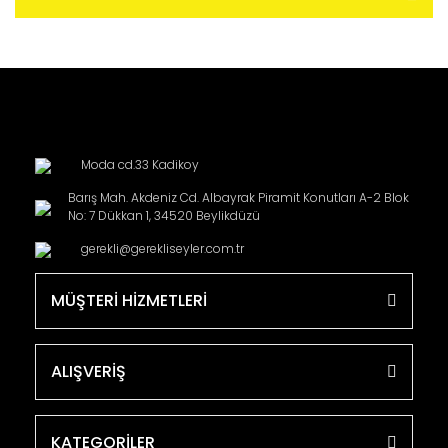
Moda cd.33 Kadikoy
Barış Mah. Akdeniz Cd. Albayrak Piramit Konutları A-2 Blok
No: 7 Dükkan 1, 34520 Beylikdüzü
gerekli@gerekliseyler.com.tr
MÜŞTERİ HİZMETLERİ
ALIŞVERİŞ
KATEGORİLER