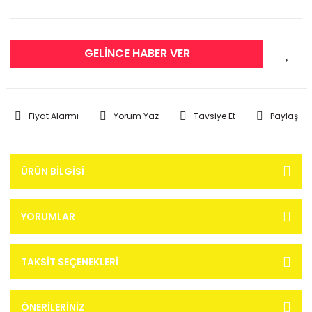
GELİNCE HABER VER
Fiyat Alarmı
Yorum Yaz
Tavsiye Et
Paylaş
ÜRÜN BILGISI
YORUMLAR
TAKSIT SEÇENEKLERI
ÖNERILERINIZ