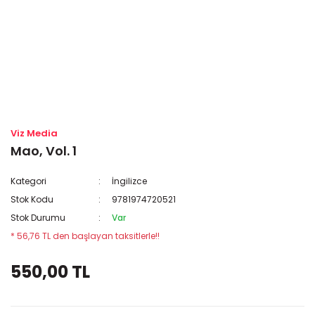
Viz Media
Mao, Vol. 1
Kategori
İngilizce
Stok Kodu
9781974720521
Stok Durumu
Var
* 56,76 TL den başlayan taksitlerle!!
550,00 TL