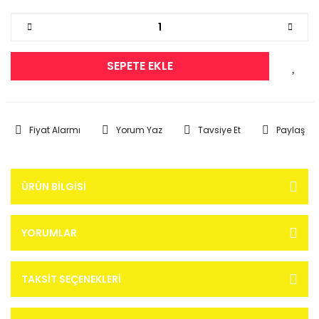
SEPETE EKLE
Fiyat Alarmı
Yorum Yaz
Tavsiye Et
Paylaş
ÜRÜN BILGISI
YORUMLAR
TAKSIT SEÇENEKLERI