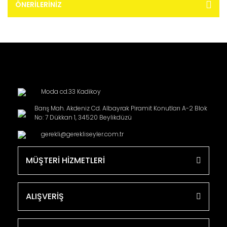
ÖNERILERINIZ
Moda cd.33 Kadikoy
Barış Mah. Akdeniz Cd. Albayrak Piramit Konutları A-2 Blok
No: 7 Dükkan 1, 34520 Beylikdüzü
gerekli@gerekliseyler.com.tr
MÜŞTERİ HİZMETLERİ
ALIŞVERİŞ