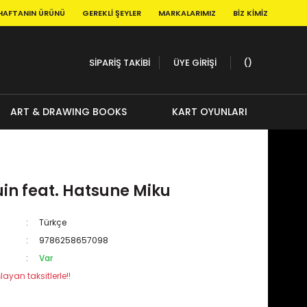
HAFTANIN ÜRÜNÜ
GEREKLI ŞEYLER
MARKALARIMIZ
BIZ KIMIZ
SİPARİŞ TAKİBİ
ÜYE GİRİŞİ
ART & DRAWING BOOKS
KART OYUNLARI
n feat. Hatsune Miku
Türkçe
9786258657098
Var
layan taksitlerle!!