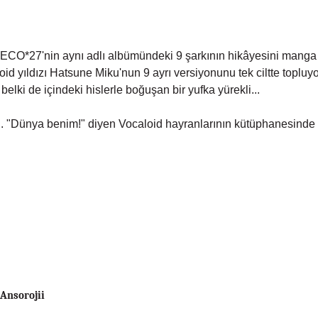
NLARI!
r DECO*27'nin aynı adlı albümündeki 9 şarkının hikâyesini manga 
d yıldızı Hatsune Miku'nun 9 ayrı versiyonunu tek ciltte toplu
 liseli, belki de içindeki hislerle boğuşan bir yufka yüre
.. "Dünya benim!" diyen Vocaloid hayranlarının kütüphanesinde 
Ansorojii