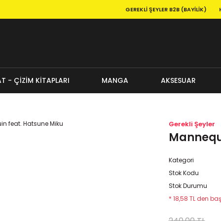
GEREKLI ŞEYLER B2B (BAYILIK)
T - ÇİZİM KİTAPLARI
MANGA
AKSESUAR
u
Gerekli Şeyler
Mannequi
Kategori
Stok Kodu
Stok Durumu
* 18,58 TL den baş
240,00 TL