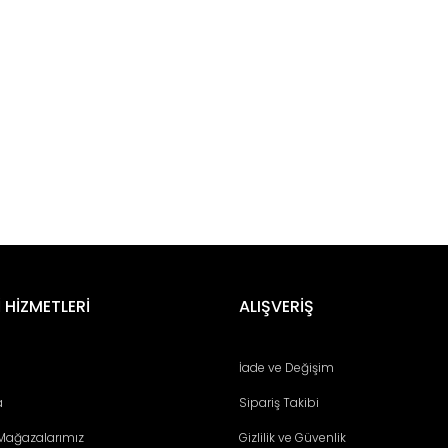
er konularda yetersiz gördüğünüz noktaları öneri formunu kullanarak tara
 HİZMETLERİ
ALIŞVERİŞ
albümünü de dinlemenizi tavsiye ederim. Ayrılık acısı ve aşk konularından 
İade ve Değişim
a
Sipariş Takibi
 Mağazalarımız
Gizlilik ve Güvenlik