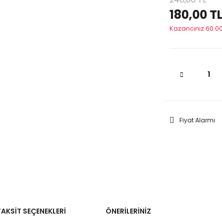
180,00 T
Kazancınız 60.00
Fiyat Alarmı
TAKSIT SEÇENEKLERI
ÖNERILERINIZ