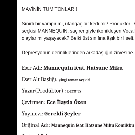
MAVİNİN TÜM TO
Sinirli bir vampir mi, utangaç bir kedi mi? Prodüktö
seçkisi MANNEQUIN, saç rengiyle ikonikleşen Vocaloi
olaylar mı yaşayacak? Belki üst sınıfına âşık bir
Depresyonun derinliklerinden arkadaşlığın zirvesine.
Eser Adı:
Mannequin feat. Hatsune Miku
Eser Alt Başlığı:
Çizgi roman Seçkisi
Yazar(Prodüktör) :
DECO*27
Çevirmen:
Ece İlayda Özen
Yayınevi:
Gerekli Şeyler
Orijinal Adı:
Mannequin feat. Hatsune Miku Komikku 