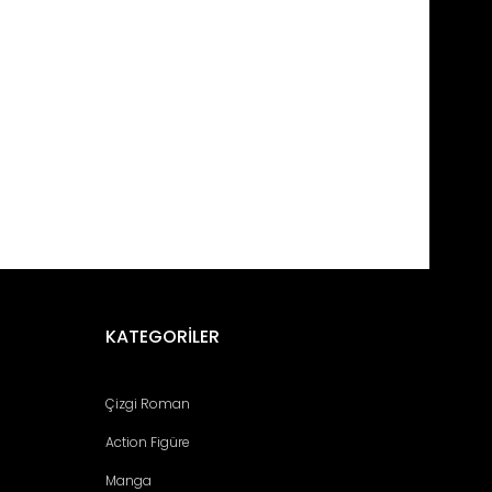
fımıza iletebilirsiniz.
KATEGORİLER
doğan Miku'ların idol olma çabaları. En son bölüm her şeyi
Çizgi Roman
Action Figüre
Manga