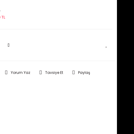
L
 TL
SEPETE EKLE
Yorum Yaz
Tavsiye Et
Paylaş