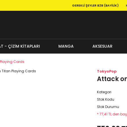
GEREKLI ŞEYLER B2B (BAYILIK)
T - ÇİZİM KİTAPLARI
MANGA
AKSESUAR
 Playing Cards
TokyoPop
Attack on
Kategori
Stok Kodu
Stok Durumu
* 77,41 TL den başl