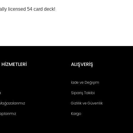
ially licensed 54 card deck!
er konularda yetersiz gördüğünüz noktaları öneri formunu kullanarak tara
Bu ürüne ilk yorumu siz yapın!
 HİZMETLERİ
ALIŞVERİŞ
Yorum Yaz
İade ve Değişim
a
Sipariş Takibi
 Mağazalarımız
Gizlilik ve Güvenlik
aplarımız
Kargo
Gönder