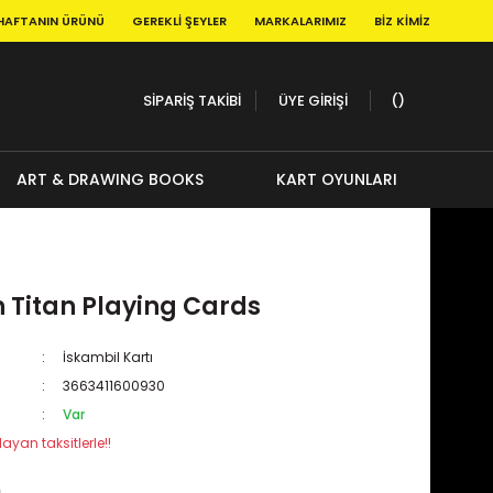
HAFTANIN ÜRÜNÜ
GEREKLI ŞEYLER
MARKALARIMIZ
BIZ KIMIZ
SİPARİŞ TAKİBİ
ÜYE GİRİŞİ
ART & DRAWING BOOKS
KART OYUNLARI
 Titan Playing Cards
İskambil Kartı
3663411600930
Var
ayan taksitlerle!!